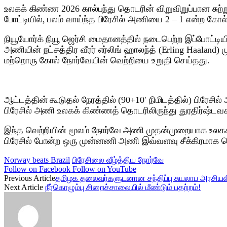
உலகக் கிண்ண 2026 கால்பந்து தொடரின் விறுவிறுப்பான சுற்ற
போட்டியில், பலம் வாய்ந்த பிரேசில் அணியை 2 – 1 என்ற கோல
நியூயோர்க் நியூ ஜெர்சி மைதானத்தில் நடைபெற்ற இப்போட்டிய
அணியின் நட்சத்திர வீரர் எர்லிங் ஹாலந்த் (Erling Haalan
மற்றொரு கோல் நோர்வேயின் வெற்றியை உறுதி செய்தது.
ஆட்டத்தின் கூடுதல் நேரத்தில் (90+10′ நிமிடத்தில்) பிரேசில
பிரேசில் அணி உலகக் கிண்ணத் தொடரிலிருந்து துரதிர்ஷ்ட
இந்த வெற்றியின் மூலம் நோர்வே அணி முதன்முறையாக உலகக் க
பிரேசில் போன்ற ஒரு முன்னணி அணி இவ்வளவு சீக்கிரமாக வெ
Norway beats Brazil
பிரேசிலை வீழ்த்திய நோர்வே
Follow on Facebook
Follow on YouTube
Previous Article
தமிழக தலைவர்களுடனான சந்திப்பு சுயலாப அரசியலின
Next Article
நீர்கொழும்பு சிறைச்சாலையில் மீண்டும் பதற்றம்!