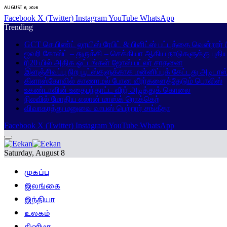
AUGUST 6, 2026
Facebook
X (Twitter)
Instagram
YouTube
WhatsApp
Trending
GCT செயிண்ட் லூயிஸ் ரேபிட் & பிளிட்ஸ் பட்டத்தை வென்றார்
ஐவரி கோஸ்ட் – துருக்கி – செக்கியா ஆகிய நாடுகளுக்கு புதி
ரி20 யில் அதிக ஓட்டங்கள் ஜோஸ் பட்லர் சாதனை
இளஞ்சிவப்பு நிற பூட்ஸ்களுக்காக மன்னிப்புக் கேட்டது அடிடாஸ
கிளாஸ்கோவில் காணாமல் போன வீரர்களைத்தேடும் பொலிஸ்
உகண்டாவின் உதைபந்தாட்ட வீரர் அடித்துக் கொலை
நிலவில் மோதிய எலான் மாஸ்க் ரொக்கெற்
விவாகரத்து மனுவை வாபஸ் பெற்றார் சங்கீதா
Facebook
X (Twitter)
Instagram
YouTube
WhatsApp
Saturday, August 8
முகப்பு
இலங்கை
இந்தியா
உலகம்