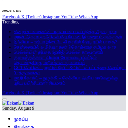
AUGUST 7, 2026
Facebook
X (Twitter)
Instagram
YouTube
WhatsApp
Trending
சிறைச்சாலைகளின் பாதுகாப்பை பலப்படுத்த அரசு முடிவு
ஈரான் ஆதரவு ஹூதிகள் மீது யேமன் இராணுவம் தாக்குதல்
இந்தியா – ரஷ்யா இடையே விரைவில் நேரடி ரயில் பாதை?
சென்னையில் அமித்ஷா கண்டுகொள்ளாத தமிழக அரசு
மெஸ்ஸியின் தந்தை ஜோர்ஜ் மெஸ்ஸி காலமானார்
குவைத்துக்கான விமான சேவையை மீண்டும்
தொடங்குகிறது ஸ்ரீலங்கன் ஏர்லைன்ஸ்
GCT செயிண்ட் லூயிஸ் ரேபிட் & பிளிட்ஸ் பட்டத்தை வென்றார்
பிரக்ஞானந்தா
ஐவரி கோஸ்ட் – துருக்கி – செக்கியா ஆகிய நாடுகளுக்கு
புதிய பயிற்சியாளர் நியமனம்
Facebook
X (Twitter)
Instagram
YouTube
WhatsApp
Sunday, August 9
முகப்பு
இலங்கை