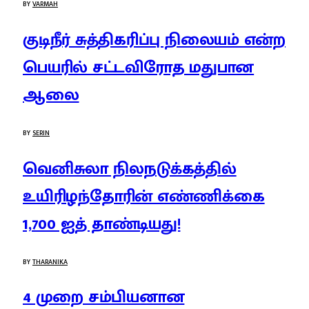
BY
VARMAH
குடிநீர் சுத்திகரிப்பு நிலையம் என்ற
பெயரில் சட்டவிரோத மதுபான
ஆலை
BY
SERIN
வெனிசுலா நிலநடுக்கத்தில்
உயிரிழந்தோரின் எண்ணிக்கை
1,700 ஐத் தாண்டியது!
BY
THARANIKA
4 முறை சம்பியனான