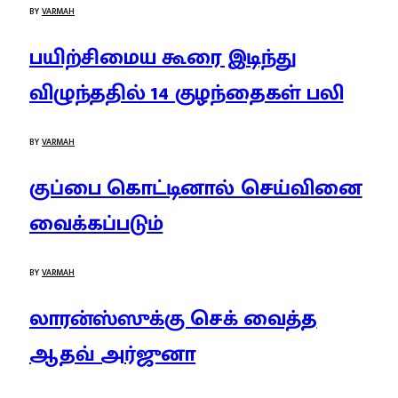
BY
VARMAH
பயிற்சிமைய கூரை இடிந்து
விழுந்ததில் 14 குழந்தைகள் பலி
BY
VARMAH
குப்பை கொட்டினால் செய்வினை
வைக்கப்படும்
BY
VARMAH
லாரன்ஸ்ஸுக்கு செக் வைத்த
ஆதவ் அர்ஜுனா