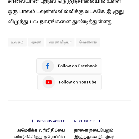
சாலையான புரூஸ் நெடுஞ்சாலையில் உள்ள
ஒரு பாலம் டவுன்ஸ்வில்லிக்கு வடக்கே இடிந்து
விழுந்து பல நகரங்களை துண்டித்துள்ளது.
உலகம்
ஏகன்
ஏகன் மீடியா
வெள்ளம்
Follow on Facebook
Follow on YouTube
PREVIOUS ARTICLE
NEXT ARTICLE
அமெரிக்க வரிவிதிப்பை
நாளை நடைபெறும்
விமர்சிக்கிறது ஐரோப்பிய
இரத்ததான நிகழ்வு!