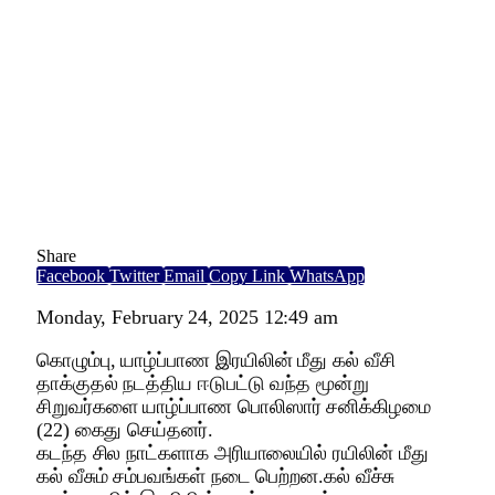
Share
Facebook
Twitter
Email
Copy Link
WhatsApp
Monday, February 24, 2025 12:49 am
கொழும்பு, யாழ்ப்பாண இரயிலின் மீது கல் வீசி
தாக்குதல் நடத்திய ஈடுபட்டு வந்த மூன்று
சிறுவர்களை யாழ்ப்பாண பொலிஸார் சனிக்கிழமை
(22) கைது செய்தனர்.
கடந்த சில நாட்களாக அரியாலையில் ரயிலின் மீது
கல் வீசும் சம்பவங்கள் நடை பெற்றன.கல் வீச்சு