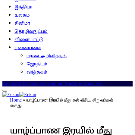
இந்தியா
உலகம்
சினிமா
தொழில்நுட்பம்
விளையாட்டு
ஏனையவை
மரண அறிவித்தல்
ஜோதிடம்
வர்த்தகம்
Facebook
X (Twitter)
Instagram
YouTube
WhatsApp
Home
»
யாழ்ப்பாண இரயில் மீது கல் வீசிய சிறுவர்கள்
கைது
இலங்கை
யாழ்ப்பாண இரயில் மீது