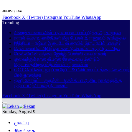
AUGUST 7, 2026
Facebook
X (Twitter)
Instagram
YouTube
WhatsApp
Trending
சிறைச்சாலைகளின் பாதுகாப்பை பலப்படுத்த அரசு முடிவு
ஈரான் ஆதரவு ஹூதிகள் மீது யேமன் இராணுவம் தாக்குதல்
இந்தியா – ரஷ்யா இடையே விரைவில் நேரடி ரயில் பாதை?
சென்னையில் அமித்ஷா கண்டுகொள்ளாத தமிழக அரசு
மெஸ்ஸியின் தந்தை ஜோர்ஜ் மெஸ்ஸி காலமானார்
குவைத்துக்கான விமான சேவையை மீண்டும்
தொடங்குகிறது ஸ்ரீலங்கன் ஏர்லைன்ஸ்
GCT செயிண்ட் லூயிஸ் ரேபிட் & பிளிட்ஸ் பட்டத்தை வென்றார்
பிரக்ஞானந்தா
ஐவரி கோஸ்ட் – துருக்கி – செக்கியா ஆகிய நாடுகளுக்கு
புதிய பயிற்சியாளர் நியமனம்
Facebook
X (Twitter)
Instagram
YouTube
WhatsApp
Sunday, August 9
முகப்பு
இலங்கை