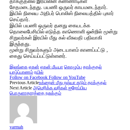
தாக்குதலில் இரயிலின் கண்ணாடிகள்
சேதமடைந்தது. பயணி ஒருவர் காயமடைந்தார்.
இயில் நிலைய அதிபர் பொலிஸ் நிலையத்தில் புகார்
செய்தார்.
இயில் பயணி ஒருவர் தனது கையடக்க
தொலைபேசியில் எடுத்த காணொளி ஒன்றில் மூன்று
சிறுவர்கள் இரயில் மீது கல் வீசுவதி பதிவாகி
இருந்தது.
மூன்று சிறுவர்களும் அடையாளம் காணப்பட்டு ,
கைது செய்யப்பட்டுள்ளனர்.
இலங்கை
ஏகன்
ஏகன் மீடியா
கொழும்பு
தாக்குதல்
யாழ்ப்பாணம்
ரயில்
Follow on Facebook
Follow on YouTube
Previous Article
உக்ரைன் மீது ரஷ்யா கடும் தாக்குதல்
Next Article
அமெரிக்க வரிகள் ஐரோப்பிய
பொருளாதாரத்தை நசுக்கும்
varmah