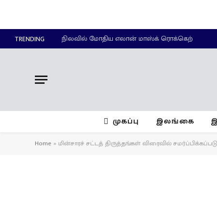
நிலவில் மோதிய எலான் மாஸ்க் ரொக்கெற்
TRENDING
முகப்பு
இலங்கை
இ
Home
»
மின்சாரச் சட்டத் திருத்தங்கள் விரைவில் சமர்ப்பிக்கப்படு