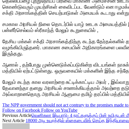
தெல்லிப்பழை புற்றுநோய்ப் பிரிவை மாகாண அமைச்சின் ஊடாக
கொண்டுவரும் முயற்சிகள் கைவிடப்பட வேண்டும் என ஈழமக்கள
சக்தி அரசாங்கத்தின் செயற்பாடுகள் அமையக் கூடாது என்றும் அ
​சமகால அரசியல் நிலை தொடர்பில் யாழ் ஊடக அமையத்தில் இ
பன்னீர்செல்வம் ஸ்ரீகாந்த் மேலும் கூறுகையில் ,
தேசிய மக்கள் சக்தி அரசாங்கத்திற்கு கடந்த தேர்தல்களில்
வழங்கியிருந்தனர். மாகாண சபையின் அதிகாரங்களை பலவீனப
இருந்தது.
ஆனால் , தற்போது முன்னெடுக்கப்படுகின்ற விடயங்கள் நாச
மத்தியில் ஏற்பட்டுள்ளது. ஒருவகையில் மக்களின் இந்த சந்தே
​மேலும் கடந்த கால வரலாற்றை சுட்டிக்காட்டிய அவர் , இவ்வ
தேவானந்தா தனது அரசியல் சாணக்கியத்தால் அவற்றை தடுத்
அவ்வாறானதொரு அரசியல் ஆளுமை தமிழ் தரப்பில் மத்தியில்
The NPP government should not act contrary to the promises made to 
Follow on Facebook
Follow on YouTube
Previous Article
வெனிசுலா இடிபாடு- 4 நாட்களுக்குப் பின் உயிருடன் மீ
Next Article
18000 அடி உயரத்தில் ஸ்கைடைவிங் செய்த இந்தியாவைச்