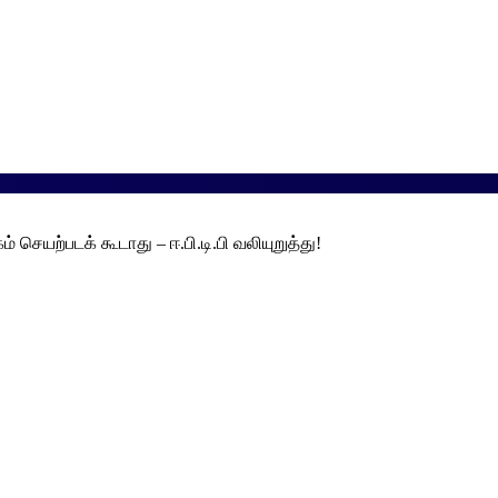
செயற்படக் கூடாது – ஈ.பி.டி.பி வலியுறுத்து!