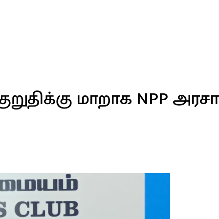
ுறுதிக்கு மாறாக NPP அரசாங