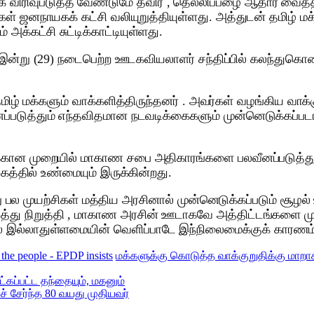
 விரிவுபடுத்த வேண்டுமே தவிர , தெல்லிப்பழை ஆதார வைத்தி
் ஜனநாயகக் கட்சி வலியுறுத்தியுள்ளது. அத்துடன் தமிழ் மக
க்கட்சி சுட்டிக்காட்டியுள்ளது.
ன்று (29) நடைபெற்ற ஊடகவியலாளர் சந்திப்பில் கலந்துகொண்
 தமிழ் மக்களும் வாக்களித்திருந்தனர் . அவர்கள் வழங்கிய வ
்படுத்தும் எந்தவிதமான நடவடிக்கைகளும் முன்னெடுக்கப்பட
ுக்கான முறையில் மாகாண சபை அதிகாரங்களை பலவீனப்படுத்தும
கத்தில் உண்மையும் இருக்கின்றது.
ாறு பல முயற்சிகள் மத்திய அரசினால் முன்னெடுக்கப்படும் சூ
து நிறுத்தி , மாகாண அரசின் ஊடாகவே அத்திட்டங்களை முன்
 இல்லாதுள்ளமையின் வெளிப்பாடே இந்நிலைமைக்குக் காரணம் எ
the people - EPDP insists
மக்களுக்கு கொடுத்த வாக்குறுதிக்கு மாறாக 
ட்கப்பட்ட தந்தையும், மகனும்
 சேர்ந்த 80 வயது முதியவர்