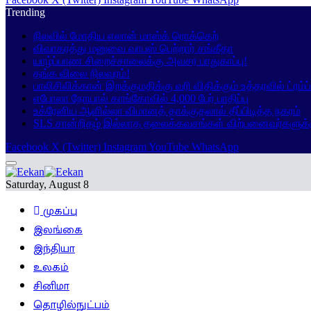
Trending
நிலவில் மோதிய எலான் மாஸ்க் ரொக்கெற்
விவாகரத்து மனுவை வாபஸ் பெற்றார் சங்கீதா
யாழ்ப்பாண சிறைச்சாலைக்கு அவசர பாதுகாப்பு!
தங்க விலை நிலவரம்!
பாலிசிலிக்கான் இறக்குமதிக்கு வரி விதிக்கும் உத்தரவில் ட்ரம்
எபோலா நோயால் காங்கோவில் 4,000 பேர் பாதிப்பு
உக்ரேனிய ஆளில்லா விமானத் தாக்குதலால் தீப்பிடித்த நகரம்
SLS சான்றிதழ் இல்லாத தலைக்கவசங்கள் விற்பனைவர்களுக்
Facebook
X (Twitter)
Instagram
YouTube
WhatsApp
Saturday, August 8
முகப்பு
இலங்கை
இந்தியா
உலகம்
சினிமா
தொழில்நுட்பம்