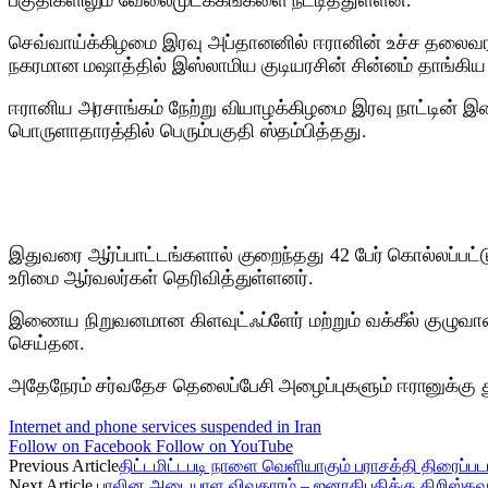
பகுதிகளிலும் வேலைமுடக்கங்களை நீட்டித்துள்ளன.
செவ்வாய்க்கிழமை இரவு அப்தானனில் ஈரானின் உச்ச தலைவர
நகரமான மஷாத்தில் இஸ்லாமிய குடியரசின் சின்னம் தாங்கிய 
ஈரானிய அரசாங்கம் நேற்று வியாழக்கிழமை இரவு நாட்டின்
பொருளாதாரத்தில் பெரும்பகுதி ஸ்தம்பித்தது.
இதுவரை ஆர்ப்பாட்டங்களால் குறைந்தது 42 பேர் கொல்லப்பட
உரிமை ஆர்வலர்கள் தெரிவித்துள்ளனர்.
இணைய நிறுவனமான கிளவுட்ஃப்ளேர் மற்றும் வக்கீல் குழு
செய்தன.
அதேநேரம் சர்வதேச தெலைப்பேசி அழைப்புகளும் ஈரானுக்கு து
Internet and phone services suspended in Iran
Follow on Facebook
Follow on YouTube
Previous Article
திட்டமிட்டபடி நாளை வெளியாகும் பராசக்தி திரைப்பட
Next Article
பாலின அடையாள விவகாரம் – ஜனாதிபதிக்கு கிறிஸ்தவ