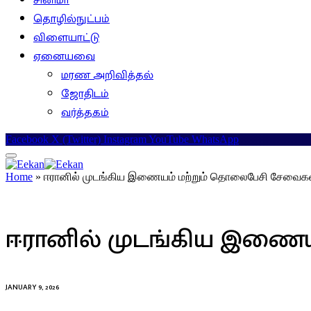
சினிமா
தொழில்நுட்பம்
விளையாட்டு
ஏனையவை
மரண அறிவித்தல்
ஜோதிடம்
வர்த்தகம்
Facebook
X (Twitter)
Instagram
YouTube
WhatsApp
Home
»
ஈரானில் முடங்கிய இணையம் மற்றும் தொலைபேசி சேவைகள
உலகம்
ஈரானில் முடங்கிய இணைய
JANUARY 9, 2026