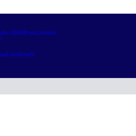
க்கு 100,000 ரூபா அபராதம்
்
யைச் சந்தித்தனர்!