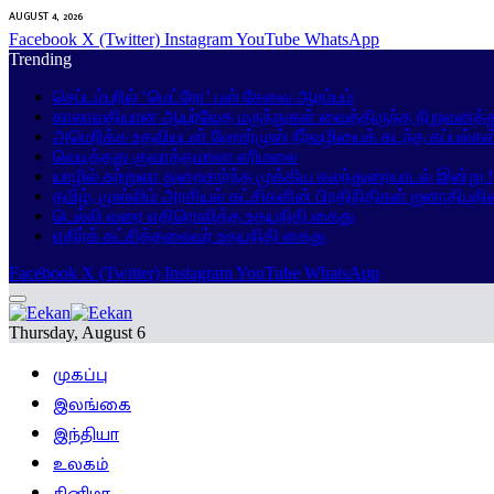
AUGUST 4, 2026
Facebook
X (Twitter)
Instagram
YouTube
WhatsApp
Trending
செப்டம்பரில் ‘மெட்ரோ’ பஸ் சேவை ஆரம்பம்
காலாவதியான ஆயுர்வேத மருந்துகள் வைத்திருந்த நிறுவனத்து
அமெரிக்க உதவியுடன் ஹோர்முஸ் நீர்வழியைக் கடந்த கப்பல்கள
வெடித்தது குவாத்தமாலா எரிமலை
யாழில் சுற்றுலா துறைசார்ந்த முக்கிய கலந்துரையாடல் இன்று !
தமிழ், முஸ்லிம் அரசியல் கட்சிகளின் பிரதிநிதிகள் ஜனாதிபதி
டெல்லி வரை எதிரொலித்த உதயநிதி கைது
எதிர்க் கட்சித்தலைவர் உதயநிதி கைது
Facebook
X (Twitter)
Instagram
YouTube
WhatsApp
Thursday, August 6
முகப்பு
இலங்கை
இந்தியா
உலகம்