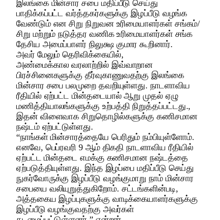
இலங்கை மின்சார சபை மதிப்பீடு செய்து
பாதிக்கப்பட்ட வர்த்தகர்களுக்கு இழப்பீடு வழங்க
வேண்டும் என சிறு நிறுவன உரிமையாளர்கள் சங்கம்/
சிறு மற்றும் நடுத்தர வணிக உரிமையாளர்கள் சங்க
தேசிய அமைப்பாளர் நிலுக்ஷ குமார கூறினார்.
அவர் மேலும் தெரிவிக்கையில்,
அண்மைக்கால வரலாற்றில் இவ்வாறான
பிரச்சினைகளுக்கு தீர்வுகாணுவதற்கு இலங்கை
மின்சார சபை பலமுறை தவறியுள்ளது. நாடளாவிய
ரீதியில் ஏற்பட்ட மின்தடையால் ஆறு முதல் ஏழு
மணித்தியாலங்களுக்கு உற்பத்தி நிறுத்தப்பட்டது.,
இதன் விளைவாக சிறுதொழில்களுக்கு கணிசமான
நஷ்டம் ஏற்பட்டுள்ளது.
“நாங்கள் மின்சாரத்தையே பெரிதும் நம்பியுள்ளோம்.
எனவே, பெப்ரவரி 9 ஆம் திகதி நாடளாவிய ரீதியில்
ஏற்பட்ட மின்தடை எமக்கு கணிசமான நஷ்டத்தை
ஏற்படுத்தியுள்ளது. இந்த இழப்பை மதிப்பீடு செய்து
நுகர்வோருக்கு இழப்பீடு வழங்குமாறு நாம் மின்சார
சபையை வலியுறுத்துகிறோம். சட்டங்களின்படி,
அத்தகைய இழப்புகளுக்கு வாடிக்கையாளர்களுக்கு
இழப்பீடு வழங்குவதற்கு அவர்கள்
கடமைப்பட்டுள்ளனர்,” என்றார்.