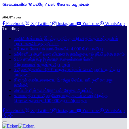
செப்டம்பரில் ‘மெட்ரோ’ பஸ் சேவை ஆரம்பம்
AUGUST 5, 2026
Facebook
X (Twitter)
Instagram
YouTube
WhatsApp
Trending
பாலிசிலிக்கான் இறக்குமதிக்கு வரி விதிக்கும் உத்தரவில்
ட்ரம்ப் கையெழுத்திட்டார்
எபோலா நோயால் காங்கோவில் 4,000 பேர் பாதிப்பு
உக்ரேனிய ஆளில்லா விமானத் தாக்குதலால் தீப்பிடித்த நகரம்
SLS சான்றிதழ் இல்லாத தலைக்கவசங்கள்
விற்பனைவர்களுக்கு அபராதம்
5 ஆண்டுகளில் 3,791 மருத்துவர்கள் வெளிநாடுகளுக்குப்
பறந்தனர்
சிறைத் தண்டனையை இரத்து செய்ய ஹிருனிகா மனு
தாக்கல்
செப்டம்பரில் ‘மெட்ரோ’ பஸ் சேவை ஆரம்பம்
காலாவதியான ஆயுர்வேத மருந்துகள் வைத்திருந்த
நிறுவனத்துக்கு 100,000 ரூபா அபராதம்
Facebook
X (Twitter)
Instagram
YouTube
WhatsApp