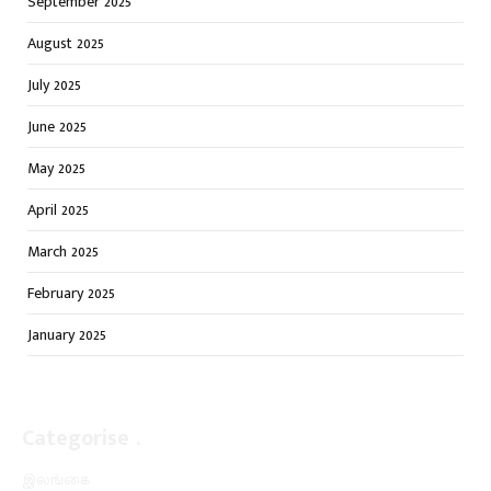
September 2025
August 2025
July 2025
June 2025
May 2025
April 2025
March 2025
February 2025
January 2025
Categorise .
Facebook
X
WhatsApp
Instagram
YouTube
(Twitter)
இலங்கை