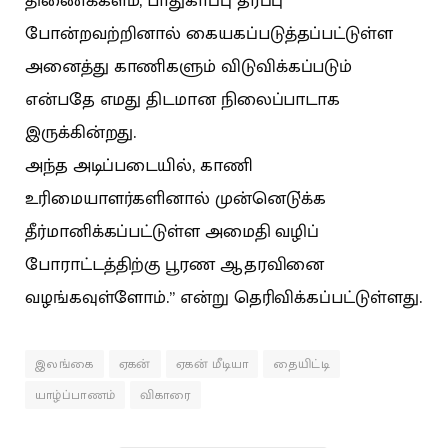
திணைக்களம், பாதுகாப்பு தரப்பு
போன்றவற்றினால் கையகப்படுத்தப்பட்டுள்ள
அனைத்து காணிகளும் விடுவிக்கப்படும்
என்பதே எமது திடமான நிலைப்பாடாக
இருக்கின்றது.
அந்த அடிப்படையில், காணி
உரிமையாளர்களினால் முன்னெடு்க்க
தீர்மானிக்கப்பட்டுள்ள அமைதி வழிப்
போராட்டத்திற்கு பூரண ஆதரவினை
வழங்கவுள்ளோம்.” என்று தெரிவிக்கப்பட்டுள்ளது.
இலங்கை
ஏகன்
ஏகன் மீடியா
தையிட்டி
யாழ்ப்பாணம்
விகாரை