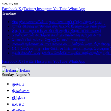
AUGUST 7, 2026
Facebook
X (Twitter)
Instagram
YouTube
WhatsApp
Trending
சிறைச்சாலைகளின் பாதுகாப்பை பலப்படுத்த அரசு முடிவு
ஈரான் ஆதரவு ஹூதிகள் மீது யேமன் இராணுவம் தாக்குதல்
இந்தியா – ரஷ்யா இடையே விரைவில் நேரடி ரயில் பாதை?
சென்னையில் அமித்ஷா கண்டுகொள்ளாத தமிழக அரசு
மெஸ்ஸியின் தந்தை ஜோர்ஜ் மெஸ்ஸி காலமானார்
குவைத்துக்கான விமான சேவையை மீண்டும் தொடங்குகிறது ஸ
GCT செயிண்ட் லூயிஸ் ரேபிட் & பிளிட்ஸ் பட்டத்தை வென்றார்
ஐவரி கோஸ்ட் – துருக்கி – செக்கியா ஆகிய நாடுகளுக்கு புதி
Facebook
X (Twitter)
Instagram
YouTube
WhatsApp
Sunday, August 9
முகப்பு
இலங்கை
இந்தியா
உலகம்