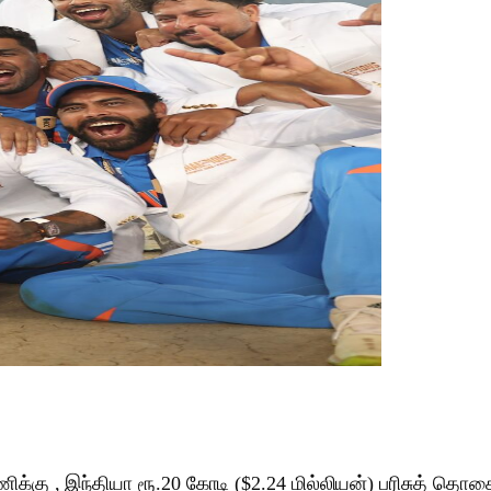
க்கு , இந்தியா ரூ.20 கோடி ($2.24 மில்லியன்) பரிசுத் தொக