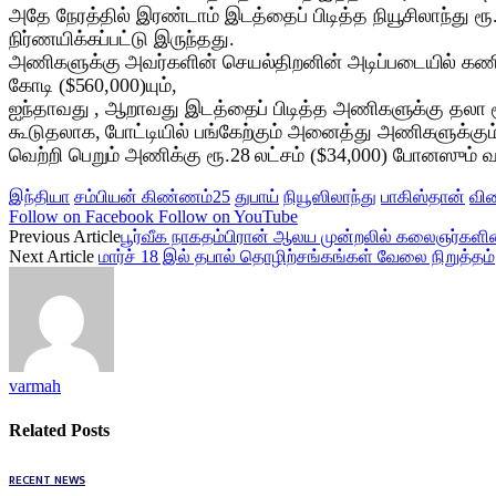
அதே நேரத்தில் இரண்டாம் இடத்தைப் பிடித்த நியூசிலாந்து ர
நிர்ணயிக்கப்பட்டு இருந்தது.
அணிகளுக்கு அவர்களின் செயல்திறனின் அடிப்படையில் கண
கோடி ($560,000)யும்,
ஐந்தாவது , ஆறாவது இடத்தைப் பிடித்த அணிகளுக்கு தலா ரூ.
கூடுதலாக, போட்டியில் பங்கேற்கும் அனைத்து அணிகளுக்கும் க
வெற்றி பெறும் அணிக்கு ரூ.28 லட்சம் ($34,000) போனஸும் 
இந்தியா
சம்பியன் கிண்ணம்25
துபாய்
நியூஸிலாந்து
பாகிஸ்தான்
வி
Follow on Facebook
Follow on YouTube
Previous Article
பூர்வீக நாகதம்பிரான் ஆலய முன்றலில் கலைஞர்களின
Next Article
மார்ச் 18 இல் தபால் தொழிற்சங்கங்கள் வேலை நிறுத்தம்
varmah
Related
Posts
RECENT NEWS