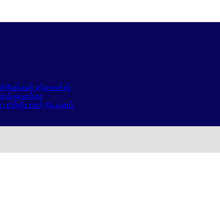
்ரீலங்கன் ஏர்லைன்ஸ்
 பிரக்ஞானந்தா
ய பயிற்சியாளர் நியமனம்