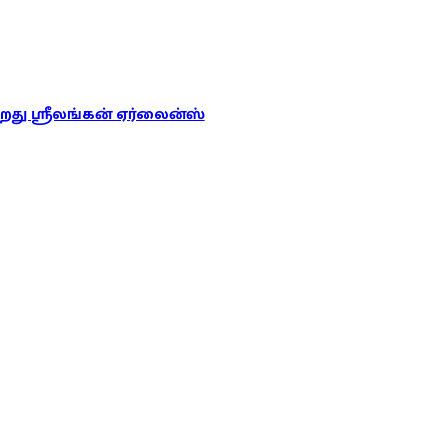
ு ஸ்ரீலங்கன் ஏர்லைன்ஸ்