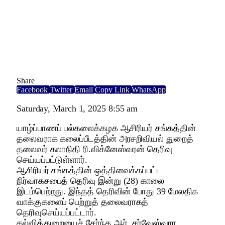
Share
Facebook
Twitter
Email
Copy Link
WhatsApp
Saturday, March 1, 2025 8:55 am
யாழ்ப்பாணப் பல்கலைக்கழக ஆசிரியர் சங்கத்தின்
தலைவராக கலைப்பீடத்தின் அரசறிவியல் துறைத்
தலைவர் கலாநிதி ரி.விக்னேஸ்வரன் தெரிவு
செய்யப்பட்டுள்ளார்.
ஆசிரியர் சங்கத்தின் ஒத்திவைக்கப்பட்ட
நிர்வாகசபைத் தெரிவு இன்று (28) காலை
இடம்பெற்றது. இந்தத் தெரிவின் போது 39 மேலதிக
வாக்குகளைப் பெற்றுத் தலைவராகத்
தெரிவுசெய்யப்பட்டார்.
கல்வித்துறையைச் சேர்ந்த ஆர். சர்வேஸ்வரா