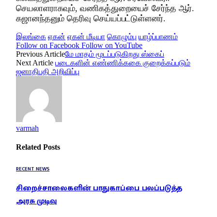
செயலாளராகவும், வணிகத்துறையைச் சேர்ந்த ஆர்.
கஜானந்தனும் தெரிவு செய்யப்பட்டுள்ளனர்.
இலங்கை
ஏகன்
ஏகன் மீடியா
கொழும்பு
யாழ்ப்பாணம்
Follow on Facebook
Follow on YouTube
Previous Article
மே மாதம் மூடப்படுகிறது ஸ்கைப்
Next Article
படைகளின் எண்ணிக்ககை குறைக்கப்படும்
ஜனாதிபதி அறிவிப்பு
varmah
Related
Posts
RECENT NEWS
சிறைச்சாலைகளின் பாதுகாப்பை பலப்படுத்த
அரசு முடிவு