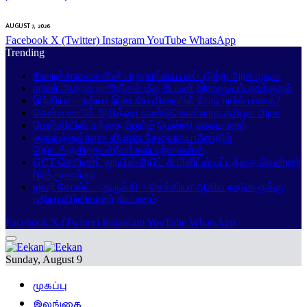
AUGUST 7, 2026
Facebook
X (Twitter)
Instagram
YouTube
WhatsApp
Trending
சிறைச்சாலைகளின் பாதுகாப்பை பலப்படுத்த அரசு முடிவு
ஈரான் ஆதரவு ஹூதிகள் மீது யேமன் இராணுவம் தாக்குதல்
இந்தியா – ரஷ்யா இடையே விரைவில் நேரடி ரயில் பாதை?
சென்னையில் அமித்ஷா கண்டுகொள்ளாத தமிழக அரசு
மெஸ்ஸியின் தந்தை ஜோர்ஜ் மெஸ்ஸி காலமானார்
குவைத்துக்கான விமான சேவையை மீண்டும்
தொடங்குகிறது ஸ்ரீலங்கன் ஏர்லைன்ஸ்
GCT செயிண்ட் லூயிஸ் ரேபிட் & பிளிட்ஸ் பட்டத்தை வென்றார்
பிரக்ஞானந்தா
ஐவரி கோஸ்ட் – துருக்கி – செக்கியா ஆகிய நாடுகளுக்கு
புதிய பயிற்சியாளர் நியமனம்
Facebook
X (Twitter)
Instagram
YouTube
WhatsApp
Sunday, August 9
முகப்பு
இலங்கை