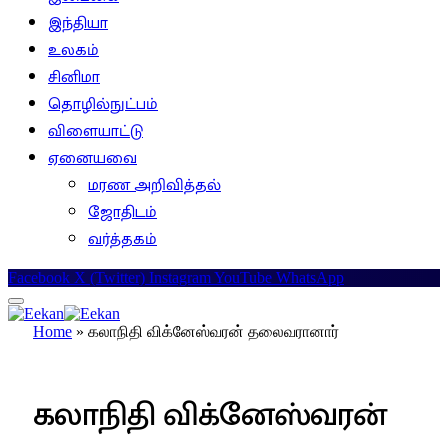
இந்தியா
உலகம்
சினிமா
தொழில்நுட்பம்
விளையாட்டு
ஏனையவை
மரண அறிவித்தல்
ஜோதிடம்
வர்த்தகம்
Facebook
X (Twitter)
Instagram
YouTube
WhatsApp
Home
»
கலாநிதி விக்னேஸ்வரன் தலைவரானார்
இலங்கை
கலாநிதி விக்னேஸ்வரன்