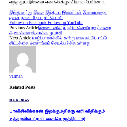
வந்ததும் இல்லை என நெகிழ்ச்சியாக பேசினார்.
இங்கிலாந்து
இசை
இந்தியா
இலண்டன்
இளையராஜா
ஏகன்
ஏகன் மீடியா
சிம்பொனி
Follow on Facebook
Follow on YouTube
Previous Article
இலண்டனில் இந்திய‌ வெளியுறவுத்துறை
அமைச்சரைத் தாக்க முயற்சி
Next Article
யாழ்ப்பாணத்தில் காற்று மாசு கட்டுப்பாட்டு
திட்டத்தை அரசாங்கம் செயல்படுத்த உள்ளது.
varmah
Related
Posts
RECENT NEWS
பாலிசிலிக்கான் இறக்குமதிக்கு வரி விதிக்கும்
உத்தரவில் ட்ரம்ப் கையெழுத்திட்டார்