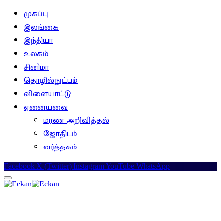
முகப்பு
இலங்கை
இந்தியா
உலகம்
சினிமா
தொழில்நுட்பம்
விளையாட்டு
ஏனையவை
மரண அறிவித்தல்
ஜோதிடம்
வர்த்தகம்
Facebook
X (Twitter)
Instagram
YouTube
WhatsApp