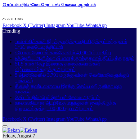
செப்டம்பரில் ‘மெட்ரோ’ பஸ் சேவை ஆரம்பம்
AUGUST 5, 2026
Facebook
X (Twitter)
Instagram
YouTube
WhatsApp
Trending
பாலிசிலிக்கான் இறக்குமதிக்கு வரி விதிக்கும் உத்தரவில்
ட்ரம்ப் கையெழுத்திட்டார்
எபோலா நோயால் காங்கோவில் 4,000 பேர் பாதிப்பு
உக்ரேனிய ஆளில்லா விமானத் தாக்குதலால் தீப்பிடித்த நகரம்
SLS சான்றிதழ் இல்லாத தலைக்கவசங்கள்
விற்பனைவர்களுக்கு அபராதம்
5 ஆண்டுகளில் 3,791 மருத்துவர்கள் வெளிநாடுகளுக்குப்
பறந்தனர்
சிறைத் தண்டனையை இரத்து செய்ய ஹிருனிகா மனு
தாக்கல்
செப்டம்பரில் ‘மெட்ரோ’ பஸ் சேவை ஆரம்பம்
காலாவதியான ஆயுர்வேத மருந்துகள் வைத்திருந்த
நிறுவனத்துக்கு 100,000 ரூபா அபராதம்
Facebook
X (Twitter)
Instagram
YouTube
WhatsApp
Friday, August 7