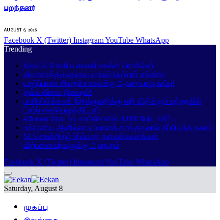
பறந்தனர்
AUGUST 6, 2026
Facebook
X (Twitter)
Instagram
YouTube
WhatsApp
Trending
நிலவில் மோதிய எலான் மாஸ்க் ரொக்கெற்
விவாகரத்து மனுவை வாபஸ் பெற்றார் சங்கீதா
யாழ்ப்பாண சிறைச்சாலைக்கு அவசர பாதுகாப்பு!
தங்க விலை நிலவரம்!
பாலிசிலிக்கான் இறக்குமதிக்கு வரி விதிக்கும் உத்தரவில்
ட்ரம்ப் கையெழுத்திட்டார்
எபோலா நோயால் காங்கோவில் 4,000 பேர் பாதிப்பு
உக்ரேனிய ஆளில்லா விமானத் தாக்குதலால் தீப்பிடித்த நகரம்
SLS சான்றிதழ் இல்லாத தலைக்கவசங்கள்
விற்பனைவர்களுக்கு அபராதம்
Facebook
X (Twitter)
Instagram
YouTube
WhatsApp
Saturday, August 8
முகப்பு