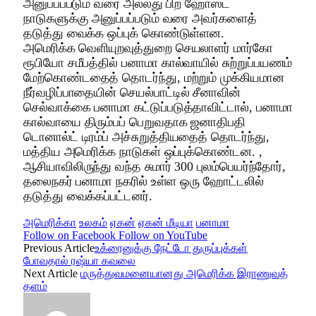
அனுப்பப்படும் வரை அல்லது பிற ஹோஸ்ட்
நாடுகளுக்கு அனுப்பப்படும் வரை அவர்களைத்
தடுத்து வைக்க ஒப்புக் கொண்டுள்ளன.
அமெரிக்க வெளியுறவுத்துறை செயலாளர் மார்கோ
ரூபியோ சமீபத்தில் பனாமா கால்வாயில் சுற்றுப்பயணம்
மேற்கொண்டதைத் தொடர்ந்து, மற்றும் முக்கியமான
நீர்வழிப்பாதையின் செயல்பாட்டில் சீனாவின்
செல்வாக்கை பனாமா கட்டுப்படுத்தாவிட்டால், பனாமா
கால்வாயை திரும்பப் பெறுவதாக ஜனாதிபதி
டொனால்ட் டிரம்ப் அச்சுறுத்தியதைத் தொடர்ந்து,
மத்திய அமெரிக்க நாடுகள் ஒப்புக்கொண்டன. ,
ஆசியாவிலிருந்து வந்த சுமார் 300 புலம்பெயர்ந்தோர்,
தலைநகர் பனாமா நகரில் உள்ள ஒரு ஹோட்டலில்
தடுத்து வைக்கப்பட்டனர்.
அமெரிக்கா
உலகம்
ஏகன்
ஏகன் மீடியா
பனாமா
Follow on Facebook
Follow on YouTube
Previous Article
உக்ரைனுக்கு நேட்டோ துருப்புக்கள்
போவதால் ரஷ்யா கவலை
Next Article
மருத்துவமனையானது அமெரிக்க இராணுவத்
தளம்