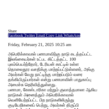
Share
Facebook
Twitter
Email
Copy Link
WhatsApp
Friday, February 21, 2025 10:25 am
அமெரிக்காவால் பனாமாவிற்கு நாடு கடத்தப்பட்ட
இலங்கையர்கள் உட்பட கிட்டத்தட்ட 100
புலம்பெயர்ந்தோர், டேரியன் காட்டில் உள்ள
தொலைதூர வசதிக்கு மாற்றப்பட்டுள்ளனர், அங்கு
அவர்கள் வேறு நாட்டிற்கு மாற்றப்படும் வரை
தங்கியிருப்பார்கள் என்று பனாமாவின் பாதுகாப்பு
அமைச்சு தெரிவித்துள்ளது.
பனாமா, கோஸ்டாரிகா மற்றும் குவாத்தமாலா ஆகிய
நாடுகள் அனைத்தும் அமெரிக்காவால்
வெளியேற்றப்பட்ட பிற நாடுகளிலிருந்து
குடியேறிகளைப் பெற்று, அவர்கள் திருப்பி