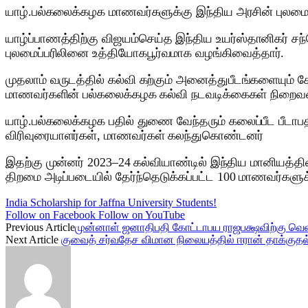
யாழ்.பல்கலைக்கழக மாணவர்களுக்கு இந்திய அரசின் புலமைப்ப
யாழ்ப்பாணத்திற்கு விஜயம்செய்த இந்திய உயர்ஸ்தானிகர் 
புலமைப்பரிலினை உத்தியோகபூர்வமாக வழங்கிவைத்தார்.
முதலாம் வருடத்தில் கல்வி கற்கும் அனைத்துபீடங்களையும் 
மாணவர்களின் பல்கலைக்கழக கல்வி நடவடிக்கைகள் நிறை
யாழ்.பல்கலைக்கழக பதில் துணை வேந்தரும் கலைப்பீட பீடாபத
விரிவுரையாளர்கள், மாணவர்கள் கலந்துகொண்டனர்
இதற்கு முன்னர் 2023–24 கல்வியாண்டில் இந்திய மானியத்தின்
திறமை அடிப்படையில் தேர்ந்தெடுக்கப்பட்ட 100 மாணவர்களு
India Scholarship for Jaffna University Students!
Follow on Facebook
Follow on YouTube
Previous Article
முன்னாள் ஜனாதிபதி கோட்டாபய ராஜபக்ஷவிற்கு வெ
Next Article
குவைத் சர்வதேச விமான நிலையத்தில் ஈரான் தாக்குதல