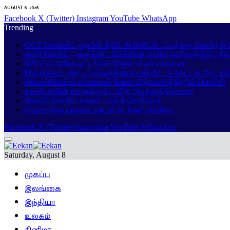
AUGUST 6, 2026
Facebook
X (Twitter)
Instagram
YouTube
WhatsApp
Trending
GCT செயிண்ட் லூயிஸ் ரேபிட் & பிளிட்ஸ் பட்டத்தை வென்றார்
ஐவரி கோஸ்ட் – துருக்கி – செக்கியா ஆகிய நாடுகளுக்கு புதி
ரி20 யில் அதிக ஓட்டங்கள் ஜோஸ் பட்லர் சாதனை
இளஞ்சிவப்பு நிற பூட்ஸ்களுக்காக மன்னிப்புக் கேட்டது அடிடாஸ
கிளாஸ்கோவில் காணாமல் போன வீரர்களைத்தேடும் பொலிஸ்
உகண்டாவின் உதைபந்தாட்ட வீரர் அடித்துக் கொலை
நிலவில் மோதிய எலான் மாஸ்க் ரொக்கெற்
விவாகரத்து மனுவை வாபஸ் பெற்றார் சங்கீதா
Facebook
X (Twitter)
Instagram
YouTube
WhatsApp
Saturday, August 8
முகப்பு
இலங்கை
இந்தியா
உலகம்