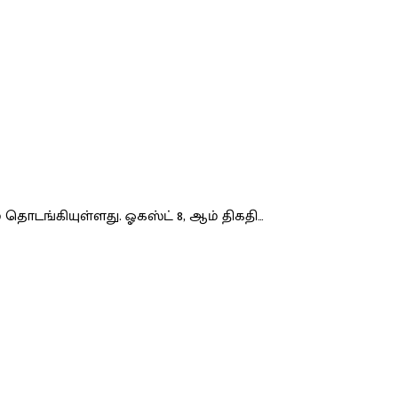
டங்கியுள்ளது. ஓகஸ்ட் 8, ஆம் திகதி…