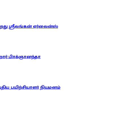
ு ஸ்ரீலங்கன் ஏர்லைன்ஸ்
றார் பிரக்ஞானந்தா
புதிய பயிற்சியாளர் நியமனம்