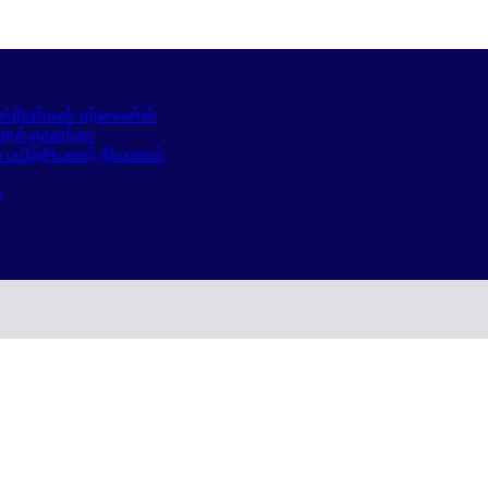
்ரீலங்கன் ஏர்லைன்ஸ்
 பிரக்ஞானந்தா
ய பயிற்சியாளர் நியமனம்
்