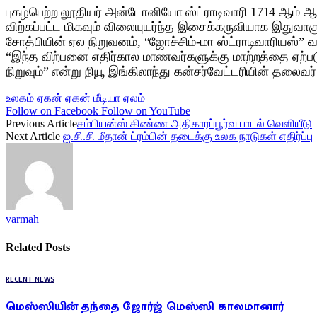
புகழ்பெற்ற லூதியர் அன்டோனியோ ஸ்ட்ராடிவாரி 1714 ஆம் ஆண்
விற்கப்பட்ட மிகவும் விலையுயர்ந்த இசைக்கருவியாக இதுவாகு
சோத்பியின் ஏல நிறுவனம், “ஜோச்சிம்-மா ஸ்ட்ராடிவாரியஸ்” வய
“இந்த விற்பனை எதிர்கால மாணவர்களுக்கு மாற்றத்தை ஏற்படுத
நிறுவும்” என்று நியூ இங்கிலாந்து கன்சர்வேட்டரியின் தலைவர
உலகம்
ஏகன்
ஏகன் மீடியா
ஏலம்
Follow on Facebook
Follow on YouTube
Previous Article
ச‌ம்பியன்ஸ் கிண்ண அதிகாரப்பூர்வ பாடல் வெளியீடு
Next Article
ஐ.சி.சி மீதான் ட்ரம்பின் தடைக்கு உலக நாடுகள் எதிர்ப்பு
varmah
Related
Posts
RECENT NEWS
மெஸ்ஸியின் தந்தை ஜோர்ஜ் மெஸ்ஸி காலமானார்