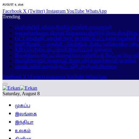
AUGUST 6, 2026
Facebook
X (Twitter)
Instagram
YouTube
WhatsApp
Trending
மெஸ்ஸியின் தந்தை ஜோர்ஜ் மெஸ்ஸி காலமானார்
குவைத்துக்கான விமான சேவையை மீண்டும் தொடங்குகிறது ஸ
GCT செயிண்ட் லூயிஸ் ரேபிட் & பிளிட்ஸ் பட்டத்தை வென்றார்
ஐவரி கோஸ்ட் – துருக்கி – செக்கியா ஆகிய நாடுகளுக்கு புதி
ரி20 யில் அதிக ஓட்டங்கள் ஜோஸ் பட்லர் சாதனை
இளஞ்சிவப்பு நிற பூட்ஸ்களுக்காக மன்னிப்புக் கேட்டது அடிடாஸ
கிளாஸ்கோவில் காணாமல் போன வீரர்களைத்தேடும் பொலிஸ்
உகண்டாவின் உதைபந்தாட்ட வீரர் அடித்துக் கொலை
Facebook
X (Twitter)
Instagram
YouTube
WhatsApp
Saturday, August 8
முகப்பு
இலங்கை
இந்தியா
உலகம்