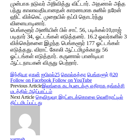
முன்பாக நடுவர் அறிவித்து விட்டார். அதனால் அந்த
பந்து காலாவதியானதன் காரணமாக சுனில் நரேன்
ஹிட் விக்கெட் முறையில் தப்பி தொடர்ந்து
விளையாடினார்.
பெங்களூர் அணியின் பில் சாட் 56, படிக்கல்10,ராஜ்
படிதார் 34, ஓட்டங்கள் எடுத்தனர். 16.2 ஓவர்களில் 3
விக்கெற்களை இழந்த பெங்களூர் 177 ஓட்டங்கள்
எடுத்தது. விராட் கோலி ஆட்டமிழக்காது 56
ஓட்டங்கள் எடுத்தார். கருணால் பாண்டியா
ஆட்டநாயகன் விருது பெற்றார்.
இந்தியா
ஏகன்
ஐபிஎல்25
கொல்கத்தா
பெங்களூர்
ரி20
Follow on Facebook
Follow on YouTube
Previous Article
இலங்கை கடற்படைக்கு எதிராக தங்கச்சி
மடத்தில் ஆர்ப்பாட்டம்
Next Article
தெவிநுவர இரட்டைக்கொலை வெளிநாட்டில்
திட்டமிடப்பட்டது
varmah