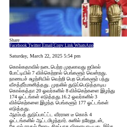
Share
Facebook
Twitter
Email
Copy Link
WhatsApp
Saturday, March 22, 2025 5:54 pm
கொல்கதாவில் நடைபெற்ற முதலாவது ஐபிஎல்
போட்டியில் 7 விக்கெற்றால் பெங்களூர் வென்றது.
நாணயச் சுழற்சியில் வெற்றி பெற பெங்களூர் பந்து
வீசத்தீர்மானித்தது. முதலில் துடுப்பெடுத்தாடிய
கொல்கத்தா 20 ஓவர்களில் 8 விக்கெற்க‌ளை இழந்து
174 ஓட்டங்கள் எடுத்தது.16.2 ஓவர்களில் 3
விக்கெற்களை இழந்த பெங்களூர் 177 ஓட்டங்கள்
எடுத்தது.
ஆரம்பத் துடுப்பாட்ட்ட வீரரான டீ கொக் 4
ஓட்டங்களில் ஆட்டமிழந்தார். சுனில் நரேனுடன்,
கே.எல்.ராகுல் ஜோடி சிறப்பாக விளையாடியது. இந்த