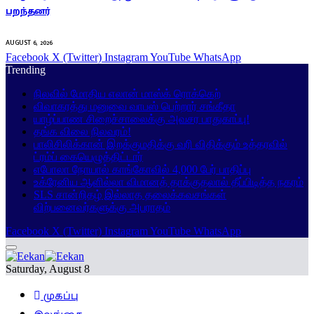
பறந்தனர்
AUGUST 6, 2026
Facebook
X (Twitter)
Instagram
YouTube
WhatsApp
Trending
நிலவில் மோதிய எலான் மாஸ்க் ரொக்கெற்
விவாகரத்து மனுவை வாபஸ் பெற்றார் சங்கீதா
யாழ்ப்பாண சிறைச்சாலைக்கு அவசர பாதுகாப்பு!
தங்க விலை நிலவரம்!
பாலிசிலிக்கான் இறக்குமதிக்கு வரி விதிக்கும் உத்தரவில்
ட்ரம்ப் கையெழுத்திட்டார்
எபோலா நோயால் காங்கோவில் 4,000 பேர் பாதிப்பு
உக்ரேனிய ஆளில்லா விமானத் தாக்குதலால் தீப்பிடித்த நகரம்
SLS சான்றிதழ் இல்லாத தலைக்கவசங்கள்
விற்பனைவர்களுக்கு அபராதம்
Facebook
X (Twitter)
Instagram
YouTube
WhatsApp
Saturday, August 8
முகப்பு