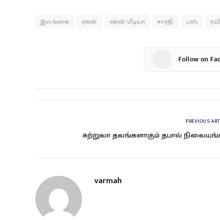
இலங்கை
ஏகன்
ஏகன் மீடியா
சாரதி
பஸ்
ரயி
Follow on Fa
PREVIOUS ART
சுற்றுலா தலங்களாகும் தபால் நிலையங்
varmah