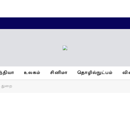
ந்தியா
உலகம்
சினிமா
தொழில்நுட்பம்
வி
த் துறை