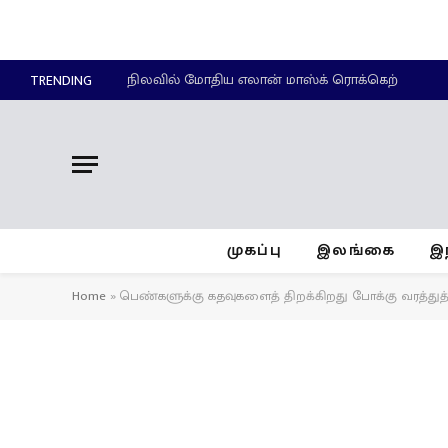
நிலவில் மோதிய எலான் மாஸ்க் ரொக்கெற்
TRENDING
முகப்பு
இலங்கை
இ
Home
»
பெண்களுக்கு கதவுகளைத் திறக்கிறது போக்கு வரத்து