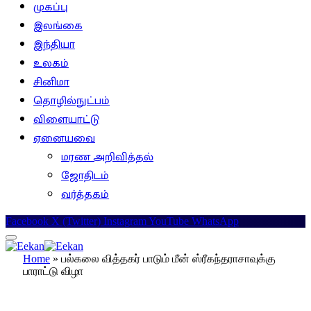
முகப்பு
இலங்கை
இந்தியா
உலகம்
சினிமா
தொழில்நுட்பம்
விளையாட்டு
ஏனையவை
மரண அறிவித்தல்
ஜோதிடம்
வர்த்தகம்
Facebook
X (Twitter)
Instagram
YouTube
WhatsApp
Home
»
பல்கலை வித்தகர் பாடும் மீன் ஸ்ரீகந்தராசாவுக்கு
பாராட்டு விழா
இலக்கியம்