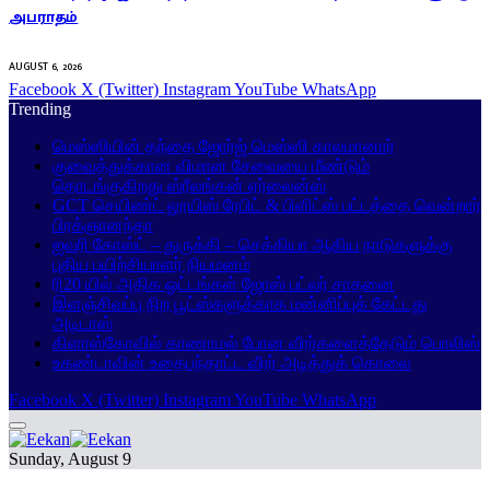
அபராதம்
AUGUST 6, 2026
Facebook
X (Twitter)
Instagram
YouTube
WhatsApp
Trending
மெஸ்ஸியின் தந்தை ஜோர்ஜ் மெஸ்ஸி காலமானார்
குவைத்துக்கான விமான சேவையை மீண்டும்
தொடங்குகிறது ஸ்ரீலங்கன் ஏர்லைன்ஸ்
GCT செயிண்ட் லூயிஸ் ரேபிட் & பிளிட்ஸ் பட்டத்தை வென்றார்
பிரக்ஞானந்தா
ஐவரி கோஸ்ட் – துருக்கி – செக்கியா ஆகிய நாடுகளுக்கு
புதிய பயிற்சியாளர் நியமனம்
ரி20 யில் அதிக ஓட்டங்கள் ஜோஸ் பட்லர் சாதனை
இளஞ்சிவப்பு நிற பூட்ஸ்களுக்காக மன்னிப்புக் கேட்டது
அடிடாஸ்
கிளாஸ்கோவில் காணாமல் போன வீரர்களைத்தேடும் பொலிஸ்
உகண்டாவின் உதைபந்தாட்ட வீரர் அடித்துக் கொலை
Facebook
X (Twitter)
Instagram
YouTube
WhatsApp
Sunday, August 9