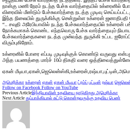
சவூதியில் பேச்சு வார்த்தை நடத்தினர். இந்தப் பேச்சு வார்
நான்கு மணி நேரம் நடந்த பேச்சு வார்த்தையில் உக்ரைனில் 
விரைவில் மீண்டும் பேச்சுவார்த்தை நடத்த முடிவு செய்யப்பட்ட
இந்த நிலையில் துருக்கிக்கு சென்றுள்ள உக்ரைன் ஜனாதிபத
“.. சவுதி அரேபியாவில் நடந்த பேச்சுவார்த்தையில் உக்ரைன்
நோக்கமாகக் கொண்ட எந்தவொரு பேச்சு வார்த்தையும் நியா
பேச்சுவார்த்தைகளை நடத்த முன்வந்த துருக்கி உட்பட ஐரோப்பி
விரும்புகிறோம்.
உக்ரைனில் போரை எப்படி முடிவுக்குக் கொண்டு வருவது என்பது
அந்த பயணத்தை மார்ச் 10ம் திகதி வரை ஒத்திவைத்துள்ளேன்
ஏகன் மீடியா,ஏகன்,ஜெலென்ஸ்கி,உக்ரைன்,ரஷ்யா,புட்டின்,அமெரி
அமெரிக்கா
உக்ரைன்
ஏகன்
ஏகன் மீடியா
ட்ரம்ப்
புட்டின்
ரஷ்யா
ஜெலென்
Follow on Facebook
Follow on YouTube
Previous Article
இந்தியாவின் உதவியை நாடுகிறது அமெரிக்கா
Next Article
துப்பாக்கியால் சுட்டு கொன்றவருக்கு உதவிய பெண்