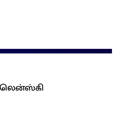
ஜெலென்ஸ்கி