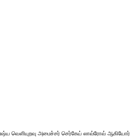
ரஷ்ய வெளியுறவு அமைச்சர் செர்கேய் லாவ்ரோவ் ஆகியோர்