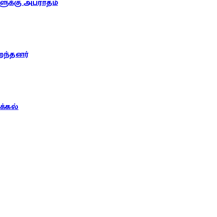
ுக்கு அபராதம்
றந்தனர்
்கல்