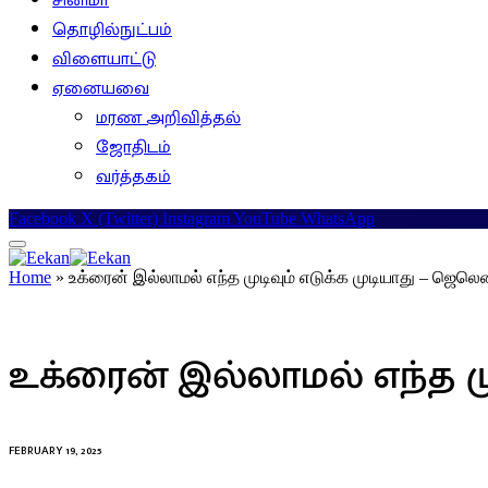
சினிமா
தொழில்நுட்பம்
விளையாட்டு
ஏனையவை
மரண அறிவித்தல்
ஜோதிடம்
வர்த்தகம்
Facebook
X (Twitter)
Instagram
YouTube
WhatsApp
Home
»
உக்ரைன் இல்லாமல் எந்த முடிவும் எடுக்க முடியாது – ஜெலெ
உலகம்
உக்ரைன் இல்லாமல் எந்த மு
FEBRUARY 19, 2025