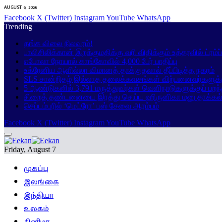
AUGUST 6, 2026
Facebook
X (Twitter)
Instagram
YouTube
WhatsApp
Trending
தங்க விலை நிலவரம்!
பாலிசிலிக்கான் இறக்குமதிக்கு வரி விதிக்கும் உத்தரவில் ட்ரம்
எபோலா நோயால் காங்கோவில் 4,000 பேர் பாதிப்பு
உக்ரேனிய ஆளில்லா விமானத் தாக்குதலால் தீப்பிடித்த நகரம்
SLS சான்றிதழ் இல்லாத தலைக்கவசங்கள் விற்பனைவர்களுக்
5 ஆண்டுகளில் 3,791 மருத்துவர்கள் வெளிநாடுகளுக்குப் பறந
சிறைத் தண்டனையை இரத்து செய்ய ஹிருனிகா மனு தாக்கல
செப்டம்பரில் ‘மெட்ரோ’ பஸ் சேவை ஆரம்பம்
Facebook
X (Twitter)
Instagram
YouTube
WhatsApp
Friday, August 7
முகப்பு
இலங்கை
இந்தியா
உலகம்