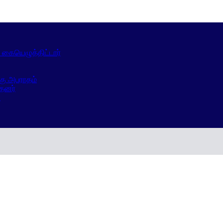
ப் கையெழுத்திட்டார்
கு அபராதம்
்தனர்
்