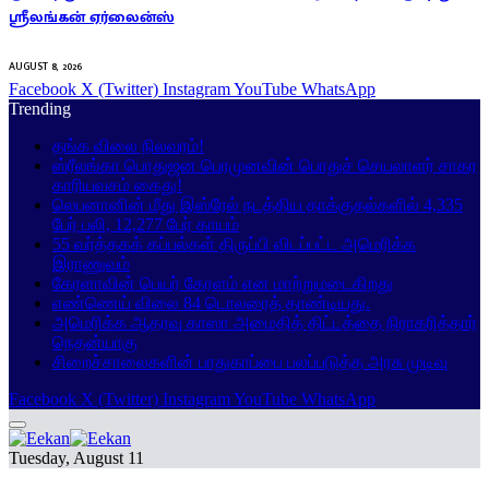
ஸ்ரீலங்கன் ஏர்லைன்ஸ்
AUGUST 8, 2026
Facebook
X (Twitter)
Instagram
YouTube
WhatsApp
Trending
தங்க விலை நிலவரம்!
ஸ்ரீலங்கா பொதுஜன பெரமுனவின் பொதுச் செயலாளர் சாகர
காரியவசம் கைது!
லெபனானின் மீது இஸ்ரேல் நடத்திய தாக்குதல்களில் 4,335
பேர் பலி, 12,277 பேர் காயம்
55 வர்த்தகக் கப்பல்கள் திருப்பி விடப்பட்ட அமெரிக்க
இராணுவம்
கேரளாவின் பெயர் கேரளம் என மாற்றுமடைகிறது
எண்ணெய் விலை 84 டொலரைத் தாண்டியது.
அமெரிக்க ஆதரவு காஸா அமைதித் திட்டத்தை நிராகரித்தார்
நெதன்யாகு
சிறைச்சாலைகளின் பாதுகாப்பை பலப்படுத்த அரசு முடிவு
Facebook
X (Twitter)
Instagram
YouTube
WhatsApp
Tuesday, August 11