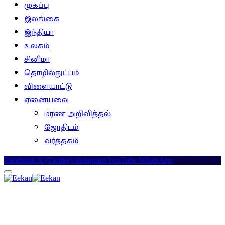
முகப்பு
இலங்கை
இந்தியா
உலகம்
சினிமா
தொழில்நுட்பம்
விளையாட்டு
ஏனையவை
மரண அறிவித்தல்
ஜோதிடம்
வர்த்தகம்
Facebook
X (Twitter)
Instagram
YouTube
WhatsApp