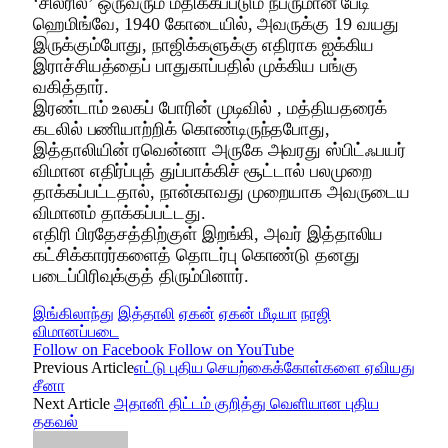
‘சிலரில்’ ஒருவரும் மதிக்கப்படும் நபருமான பேடி
ஹெமிங்வே, 1940 கோடையில், அவருக்கு 19 வயது
இருக்கும்போது, ​​நாஜிக்களுக்கு எதிராக ஐக்கிய
இராச்சியத்தைப் பாதுகாப்பதில் முக்கிய பங்கு
வகித்தார்.
இரண்டாம் உலகப் போரின் முடிவில் , மத்தியதரைக்
கடலில் பணியாற்றிக் கொண்டிருந்தபோது, ​​
இத்தாலியின் ரவென்னா அருகே அவரது ஸ்பிட்ஃபயர்
விமான எதிர்ப்புத் துப்பாக்கிச் சூட்டால் பலமுறை
தாக்கப்பட்டதால், நான்காவது முறையாக அவருடைய
விமானம் தாக்கப்பட்டது.
எதிரி பிரதேசத்திற்குள் இறங்கி, அவர் இத்தாலிய
கட்சிக்காரர்களைத் தொடர்பு கொண்டு தனது
படைப்பிரிவுக்குத் திரும்பினார்.
இங்கிலாந்து
இத்தாலி
ஏகன்
ஏகன் மீடியா
நாஜி
விமானப்படை
Follow on Facebook
Follow on YouTube
Previous Article
எட்டு புதிய செயற்கைக்கோள்களை ஏவியது
சீனா
Next Article
அதானி திட்டம் குறித்து வெளியான புதிய
தகவல்