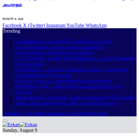
அபராதம்
AUGUST 6, 2026
Facebook
X (Twitter)
Instagram
YouTube
WhatsApp
Trending
மெஸ்ஸியின் தந்தை ஜோர்ஜ் மெஸ்ஸி காலமானார்
குவைத்துக்கான விமான சேவையை மீண்டும்
தொடங்குகிறது ஸ்ரீலங்கன் ஏர்லைன்ஸ்
GCT செயிண்ட் லூயிஸ் ரேபிட் & பிளிட்ஸ் பட்டத்தை வென்றார்
பிரக்ஞானந்தா
ஐவரி கோஸ்ட் – துருக்கி – செக்கியா ஆகிய நாடுகளுக்கு
புதிய பயிற்சியாளர் நியமனம்
ரி20 யில் அதிக ஓட்டங்கள் ஜோஸ் பட்லர் சாதனை
இளஞ்சிவப்பு நிற பூட்ஸ்களுக்காக மன்னிப்புக் கேட்டது
அடிடாஸ்
கிளாஸ்கோவில் காணாமல் போன வீரர்களைத்தேடும் பொலிஸ்
உகண்டாவின் உதைபந்தாட்ட வீரர் அடித்துக் கொலை
Facebook
X (Twitter)
Instagram
YouTube
WhatsApp
Sunday, August 9