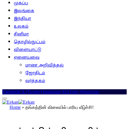
முகப்பு
இலங்கை
இந்தியா
உலகம்
சினிமா
தொழில்நுட்பம்
விளையாட்டு
ஏனையவை
மரண அறிவித்தல்
ஜோதிடம்
வர்த்தகம்
Facebook
X (Twitter)
Instagram
YouTube
WhatsApp
Home
»
தங்கத்தின் விலையில் பாரிய வீழ்ச்சி!
இலங்கை