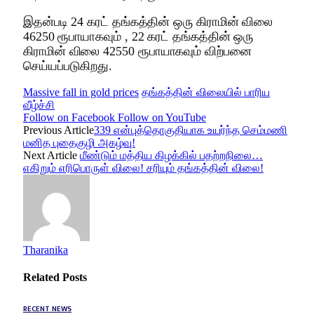
இதன்படி 24 கரட் தங்கத்தின் ஒரு கிராமின் விலை
46250 ரூபாயாகவும் , 22 கரட் தங்கத்தின் ஒரு
கிராமின் விலை 42550 ரூபாயாகவும் விற்பனை
செய்யப்படுகிறது.
Massive fall in gold prices
தங்கத்தின் விலையில் பாரிய
வீழ்ச்சி
Follow on Facebook
Follow on YouTube
Previous Article
339 என்புத்தொகுதியாக உயர்ந்த செம்மணி
மனித புதைகுழி அகழ்வு!
Next Article
மீண்டும் மத்திய கிழக்கில் பதற்றநிலை…
எகிறும் எரிபொருள் விலை! சரியும் தங்கத்தின் விலை!
Tharanika
Related
Posts
RECENT NEWS