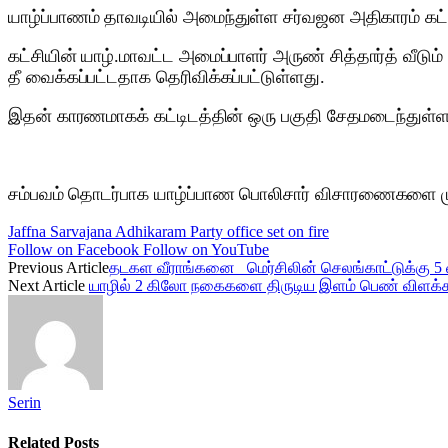
யாழ்ப்பாணம் தாவடியில் அமைந்துள்ள சர்வஜன அதிகாரம் கட்சி
கட்சியின் யாழ்.மாவட்ட அமைப்பாளர் அருண் சித்தார்த் வீடு
தீ வைக்கப்பட்டதாக தெரிவிக்கப்பட்டுள்ளது.
இதன் காரணமாகக் கட்டிடத்தின் ஒரு பகுதி சேதமடைந்துள்ள
சம்பவம் தொடர்பாக யாழ்ப்பாண பொலிசார் விசாரணைகளை மு
Jaffna Sarvajana Adhikaram Party office set on fire
Follow on Facebook
Follow on YouTube
Previous Article
தடகள வீராங்கனை மெர்சிலின் செலங்காட்டுக்கு 5
Next Article
யாழில் 2 கிலோ நகைகளை திருடிய இளம் பெண் விளக்க
Serin
Related
Posts