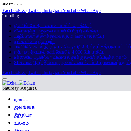
AUGUST 6, 2026
Facebook
X (Twitter)
Instagram
YouTube
WhatsApp
Trending
நிலவில் மோதிய எலான் மாஸ்க் ரொக்கெற்
விவாகரத்து மனுவை வாபஸ் பெற்றார் சங்கீதா
யாழ்ப்பாண சிறைச்சாலைக்கு அவசர பாதுகாப்பு!
தங்க விலை நிலவரம்!
பாலிசிலிக்கான் இறக்குமதிக்கு வரி விதிக்கும் உத்தரவில் ட்ரம்
எபோலா நோயால் காங்கோவில் 4,000 பேர் பாதிப்பு
உக்ரேனிய ஆளில்லா விமானத் தாக்குதலால் தீப்பிடித்த நகரம்
SLS சான்றிதழ் இல்லாத தலைக்கவசங்கள் விற்பனைவர்களுக்
Facebook
X (Twitter)
Instagram
YouTube
WhatsApp
Saturday, August 8
முகப்பு
இலங்கை
இந்தியா
உலகம்