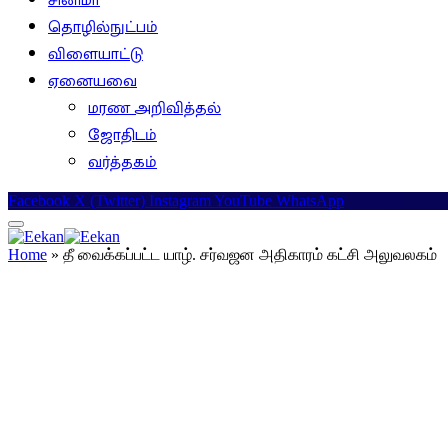
சினிமா
தொழில்நுட்பம்
விளையாட்டு
ஏனையவை
மரண அறிவித்தல்
ஜோதிடம்
வர்த்தகம்
Facebook
X (Twitter)
Instagram
YouTube
WhatsApp
Home
»
தீ வைக்கப்பட்ட யாழ். சர்வஜன அதிகாரம் கட்சி அலுவலகம்