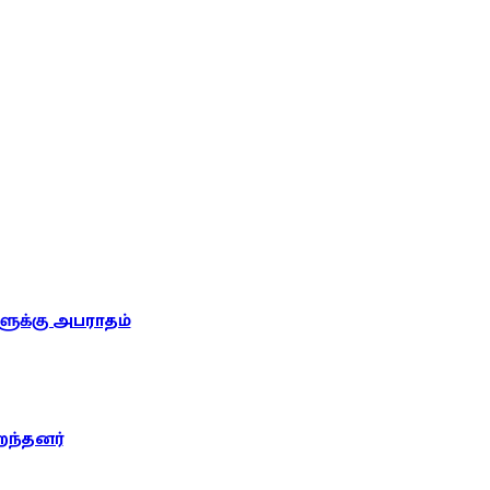
ுக்கு அபராதம்
றந்தனர்