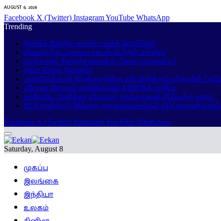
AUGUST 6, 2026
Facebook
X (Twitter)
Instagram
YouTube
WhatsApp
Trending
நிலவில் மோதிய எலான் மாஸ்க் ரொக்கெற்
விவாகரத்து மனுவை வாபஸ் பெற்றார் சங்கீதா
யாழ்ப்பாண சிறைச்சாலைக்கு அவசர பாதுகாப்பு!
தங்க விலை நிலவரம்!
பாலிசிலிக்கான் இறக்குமதிக்கு வரி விதிக்கும் உத்தரவில் ட்ரம்
எபோலா நோயால் காங்கோவில் 4,000 பேர் பாதிப்பு
உக்ரேனிய ஆளில்லா விமானத் தாக்குதலால் தீப்பிடித்த நகரம்
SLS சான்றிதழ் இல்லாத தலைக்கவசங்கள் விற்பனைவர்களுக்
Facebook
X (Twitter)
Instagram
YouTube
WhatsApp
Saturday, August 8
முகப்பு
இலங்கை
இந்தியா
உலகம்