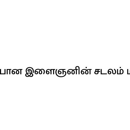
ோன இளைஞனின் சடலம் மீட