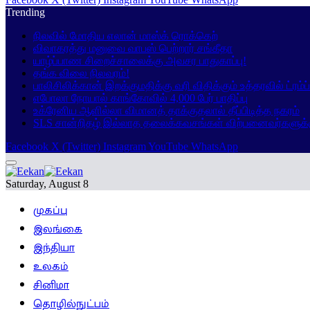
Trending
நிலவில் மோதிய எலான் மாஸ்க் ரொக்கெற்
விவாகரத்து மனுவை வாபஸ் பெற்றார் சங்கீதா
யாழ்ப்பாண சிறைச்சாலைக்கு அவசர பாதுகாப்பு!
தங்க விலை நிலவரம்!
பாலிசிலிக்கான் இறக்குமதிக்கு வரி விதிக்கும் உத்தரவில் ட்ரம்
எபோலா நோயால் காங்கோவில் 4,000 பேர் பாதிப்பு
உக்ரேனிய ஆளில்லா விமானத் தாக்குதலால் தீப்பிடித்த நகரம்
SLS சான்றிதழ் இல்லாத தலைக்கவசங்கள் விற்பனைவர்களுக்
Facebook
X (Twitter)
Instagram
YouTube
WhatsApp
Saturday, August 8
முகப்பு
இலங்கை
இந்தியா
உலகம்
சினிமா
தொழில்நுட்பம்