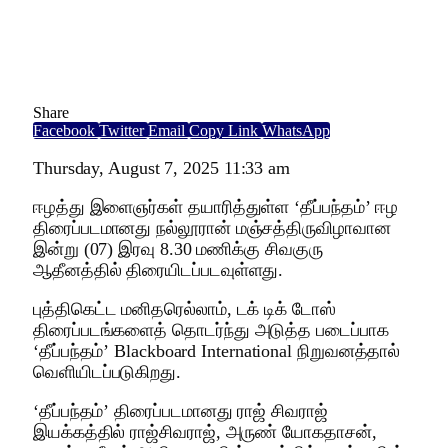
Share
Facebook
Twitter
Email
Copy Link
WhatsApp
Thursday, August 7, 2025 11:33 am
ஈழத்து இளைஞர்கள் தயாரித்துள்ள ‘தீப்பந்தம்’ ஈழ
திரைப்படமானது நல்லூரான் மஞ்சத்திருவிழாவான
இன்று (07) இரவு 8.30 மணிக்கு சிவகுரு
ஆதீனத்தில் திரையிடப்படவுள்ளது.
புத்திகெட்ட மனிதரெல்லாம், டக் டிக் டோஸ்
திரைப்படங்களைத் தொடர்ந்து அடுத்த படைப்பாக
‘தீப்பந்தம்’ Blackboard International நிறுவனத்தால்
வெளியிடப்படுகிறது.
‘தீப்பந்தம்’ திரைப்படமானது ராஜ் சிவராஜ்
இயக்கத்தில் ராஜ்சிவராஜ், அருண் யோகதாசன்,