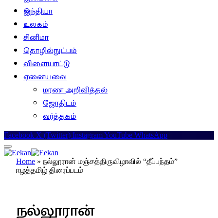
இந்தியா
உலகம்
சினிமா
தொழில்நுட்பம்
விளையாட்டு
ஏனையவை
மரண அறிவித்தல்
ஜோதிடம்
வர்த்தகம்
Facebook
X (Twitter)
Instagram
YouTube
WhatsApp
Home
»
நல்லூரான் மஞ்சத்திருவிழாவில் “தீப்பந்தம்”
ஈழத்தமிழ் திரைப்படம்
இலங்கை
நல்லூரான்