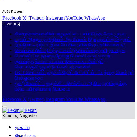
AUGUST 7, 2026
Facebook
X (Twitter)
Instagram
YouTube
WhatsApp
Trending
சிறைச்சாலைகளின் பாதுகாப்பை பலப்படுத்த அரசு முடிவு
ஈரான் ஆதரவு ஹூதிகள் மீது யேமன் இராணுவம் தாக்குதல்
இந்தியா – ரஷ்யா இடையே விரைவில் நேரடி ரயில் பாதை?
சென்னையில் அமித்ஷா கண்டுகொள்ளாத தமிழக அரசு
மெஸ்ஸியின் தந்தை ஜோர்ஜ் மெஸ்ஸி காலமானார்
குவைத்துக்கான விமான சேவையை மீண்டும்
தொடங்குகிறது ஸ்ரீலங்கன் ஏர்லைன்ஸ்
GCT செயிண்ட் லூயிஸ் ரேபிட் & பிளிட்ஸ் பட்டத்தை வென்றார்
பிரக்ஞானந்தா
ஐவரி கோஸ்ட் – துருக்கி – செக்கியா ஆகிய நாடுகளுக்கு
புதிய பயிற்சியாளர் நியமனம்
Facebook
X (Twitter)
Instagram
YouTube
WhatsApp
Sunday, August 9
முகப்பு
இலங்கை