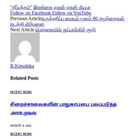
”தீப்பந்தம்”
இலங்கை
ஏகன்
ஏகன் மீடியா
Follow on Facebook
Follow on YouTube
Previous Article
கருத்தரிப்பு மையம் மூலம் 80 குழந்தைகள்
கடத்தி விற்பனை
Next Article
பொரளையில் துப்பாக்கிச் சூடு
B.Kirushika
Related
Posts
RECENT NEWS
சிறைச்சாலைகளின் பாதுகாப்பை பலப்படுத்த
அரசு முடிவு
AUGUST 9, 2026
RECENT NEWS