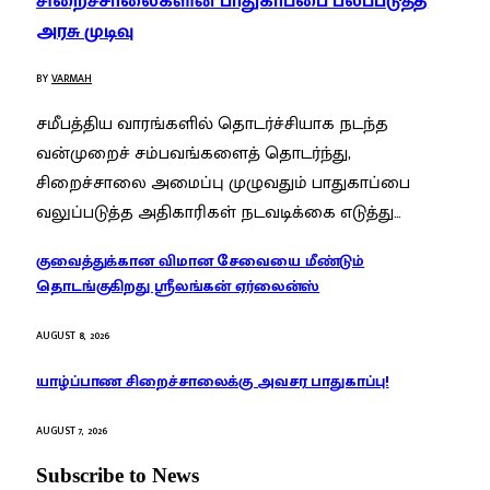
சிறைச்சாலைகளின் பாதுகாப்பை பலப்படுத்த
அரசு முடிவு
BY
VARMAH
சமீபத்திய வாரங்களில் தொடர்ச்சியாக நடந்த
வன்முறைச் சம்பவங்களைத் தொடர்ந்து,
சிறைச்சாலை அமைப்பு முழுவதும் பாதுகாப்பை
வலுப்படுத்த அதிகாரிகள் நடவடிக்கை எடுத்து…
குவைத்துக்கான விமான சேவையை மீண்டும்
தொடங்குகிறது ஸ்ரீலங்கன் ஏர்லைன்ஸ்
AUGUST 8, 2026
யாழ்ப்பாண சிறைச்சாலைக்கு அவசர பாதுகாப்பு!
AUGUST 7, 2026
Subscribe to News