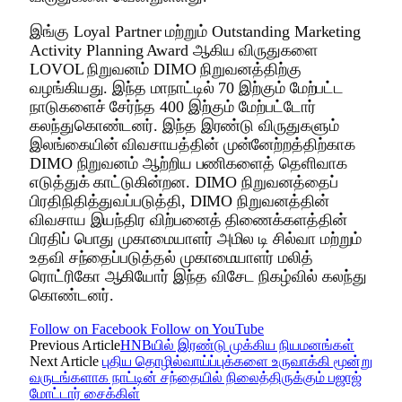
இங்கு Loyal Partner மற்றும் Outstanding Marketing
Activity Planning Award ஆகிய விருதுகளை
LOVOL நிறுவனம் DIMO நிறுவனத்திற்கு
வழங்கியது. இந்த மாநாட்டில் 70 இற்கும் மேற்பட்ட
நாடுகளைச் சேர்ந்த 400 இற்கும் மேற்பட்டோர்
கலந்துகொண்டனர். இந்த இரண்டு விருதுகளும்
இலங்கையின் விவசாயத்தின் முன்னேற்றத்திற்காக
DIMO நிறுவனம் ஆற்றிய பணிகளைத் தெளிவாக
எடுத்துக் காட்டுகின்றன. DIMO நிறுவனத்தைப்
பிரதிநிதித்துவப்படுத்தி, DIMO நிறுவனத்தின்
விவசாய இயந்திர விற்பனைத் திணைக்களத்தின்
பிரதிப் பொது முகாமையாளர் அமில டி சில்வா மற்றும்
உதவி சந்தைப்படுத்தல் முகாமையாளர் மலித்
ரொட்ரிகோ ஆகியோர் இந்த விசேட நிகழ்வில் கலந்து
கொண்டனர்.
Follow on Facebook
Follow on YouTube
Previous Article
HNBயில் இரண்டு முக்கிய நியமனங்கள்
Next Article
புதிய தொழில்வாய்ப்புக்களை உருவாக்கி மூன்று
வருடங்களாக நாட்டின் சந்தையில் நிலைத்திருக்கும் பஜாஜ்
மோட்டார் சைக்கிள்