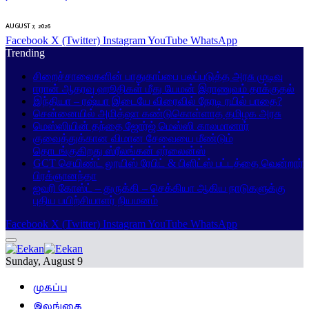
AUGUST 7, 2026
Facebook
X (Twitter)
Instagram
YouTube
WhatsApp
Trending
சிறைச்சாலைகளின் பாதுகாப்பை பலப்படுத்த அரசு முடிவு
ஈரான் ஆதரவு ஹூதிகள் மீது யேமன் இராணுவம் தாக்குதல்
இந்தியா – ரஷ்யா இடையே விரைவில் நேரடி ரயில் பாதை?
சென்னையில் அமித்ஷா கண்டுகொள்ளாத தமிழக அரசு
மெஸ்ஸியின் தந்தை ஜோர்ஜ் மெஸ்ஸி காலமானார்
குவைத்துக்கான விமான சேவையை மீண்டும்
தொடங்குகிறது ஸ்ரீலங்கன் ஏர்லைன்ஸ்
GCT செயிண்ட் லூயிஸ் ரேபிட் & பிளிட்ஸ் பட்டத்தை வென்றார்
பிரக்ஞானந்தா
ஐவரி கோஸ்ட் – துருக்கி – செக்கியா ஆகிய நாடுகளுக்கு
புதிய பயிற்சியாளர் நியமனம்
Facebook
X (Twitter)
Instagram
YouTube
WhatsApp
Sunday, August 9
முகப்பு
இலங்கை