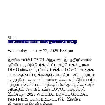
Share
Facebook
Twitter
Email
Copy Link
WhatsApp
Wednesday, January 22, 2025 4:38 pm
இலங்கையில் LOVOL அறுவடை இயந்திரங்களின்
ஒரேயொரு அங்கீகரிக்கப்பட்ட விநியோகஸ்தரான
DIMO நிறுவனம், பிராந்தியத்தில் LOVOL வர்த்தக
நாமத்தை மேம்படுத்துவதற்கான அர்ப்பணிப்பு மற்றும்
தமது நீண்டகால கூட்டாண்மைக்காகவும் அர்ப்பணிப்பு
மற்றும் புத்தாக்கமான சந்தைப்படுத்துதலுக்காகவும்,
சமீபத்தில் சீனாவில் உள்ள LOVOL மையத்தில்
இடம்பெற்ற 2025 WEICHAI LOVOL GLOBAL
PARTNERS CONFERENCE இல், இரண்டு
விருதுகளை வென்றுள்ளது.