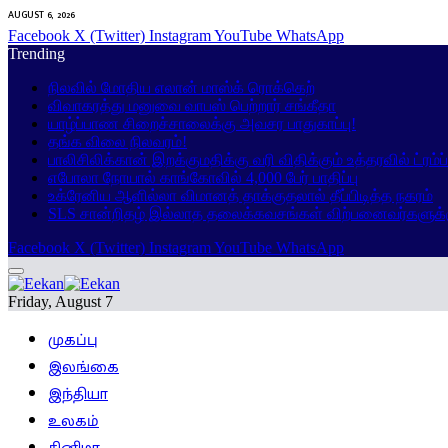
AUGUST 6, 2026
Facebook
X (Twitter)
Instagram
YouTube
WhatsApp
Trending
நிலவில் மோதிய எலான் மாஸ்க் ரொக்கெற்
விவாகரத்து மனுவை வாபஸ் பெற்றார் சங்கீதா
யாழ்ப்பாண சிறைச்சாலைக்கு அவசர பாதுகாப்பு!
தங்க விலை நிலவரம்!
பாலிசிலிக்கான் இறக்குமதிக்கு வரி விதிக்கும் உத்தரவில் ட்ரம்
எபோலா நோயால் காங்கோவில் 4,000 பேர் பாதிப்பு
உக்ரேனிய ஆளில்லா விமானத் தாக்குதலால் தீப்பிடித்த நகரம்
SLS சான்றிதழ் இல்லாத தலைக்கவசங்கள் விற்பனைவர்களுக்
Facebook
X (Twitter)
Instagram
YouTube
WhatsApp
Friday, August 7
முகப்பு
இலங்கை
இந்தியா
உலகம்