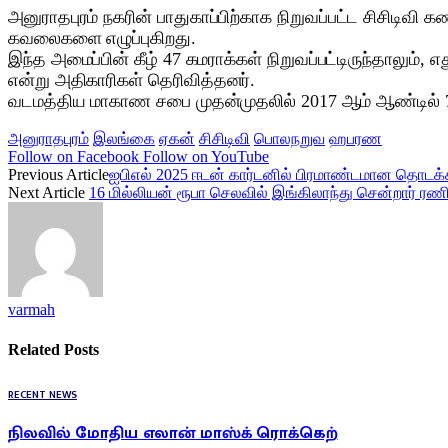
அனுராதபுரம் நகரின் பாதுகாப்பிற்காக நிறுவப்பட்ட சிசிடிவி
கவலைகளை எழுப்புகிறது.
இந்த அமைப்பின் கீழ் 47 கமராக்கள் நிறுவப்பட்டிருந்தாலும
என்று அதிகாரிகள் தெரிவித்தனர்.
வடமத்திய மாகாண சபை முதன்முதலில் 2017 ஆம் ஆண்டில் 7
அனுராதபுரம்
இலங்கை
ஏகன்
சிசிடிவி
பொலநறுவ
ஹபரண
Follow on Facebook
Follow on YouTube
Previous Article
ஐபிஎல் 2025 ஈடன் கார்டனில் பிரமாண்டமான தொடக்
Next Article
16 மில்லியன் ரூபா செலவில் இங்கிலாந்து சென்றார் ரணி
varmah
Related
Posts
RECENT NEWS
நிலவில் மோதிய எலான் மாஸ்க் ரொக்கெற்