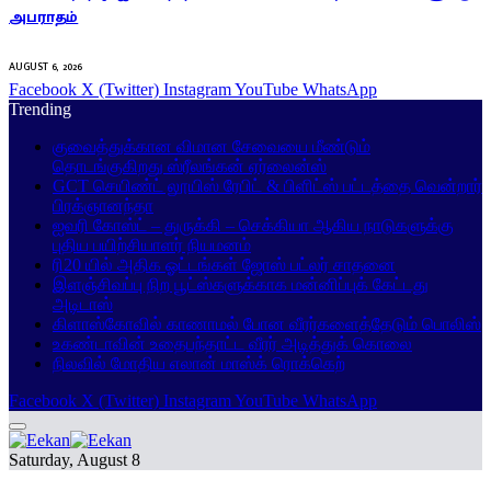
அபராதம்
AUGUST 6, 2026
Facebook
X (Twitter)
Instagram
YouTube
WhatsApp
Trending
குவைத்துக்கான விமான சேவையை மீண்டும்
தொடங்குகிறது ஸ்ரீலங்கன் ஏர்லைன்ஸ்
GCT செயிண்ட் லூயிஸ் ரேபிட் & பிளிட்ஸ் பட்டத்தை வென்றார்
பிரக்ஞானந்தா
ஐவரி கோஸ்ட் – துருக்கி – செக்கியா ஆகிய நாடுகளுக்கு
புதிய பயிற்சியாளர் நியமனம்
ரி20 யில் அதிக ஓட்டங்கள் ஜோஸ் பட்லர் சாதனை
இளஞ்சிவப்பு நிற பூட்ஸ்களுக்காக மன்னிப்புக் கேட்டது
அடிடாஸ்
கிளாஸ்கோவில் காணாமல் போன வீரர்களைத்தேடும் பொலிஸ்
உகண்டாவின் உதைபந்தாட்ட வீரர் அடித்துக் கொலை
நிலவில் மோதிய எலான் மாஸ்க் ரொக்கெற்
Facebook
X (Twitter)
Instagram
YouTube
WhatsApp
Saturday, August 8