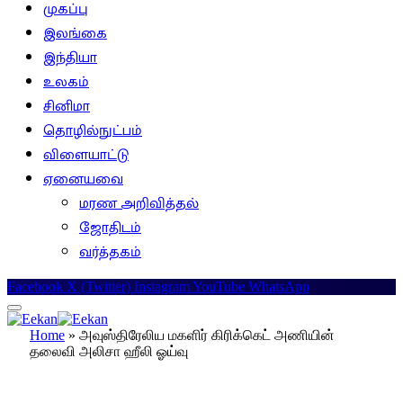
முகப்பு
இலங்கை
இந்தியா
உலகம்
சினிமா
தொழில்நுட்பம்
விளையாட்டு
ஏனையவை
மரண அறிவித்தல்
ஜோதிடம்
வர்த்தகம்
Facebook
X (Twitter)
Instagram
YouTube
WhatsApp
Home
»
அவுஸ்திரேலிய மகளிர் கிரிக்கெட் அணியின்
தலைவி அலிசா ஹீலி ஓய்வு
உலகம்