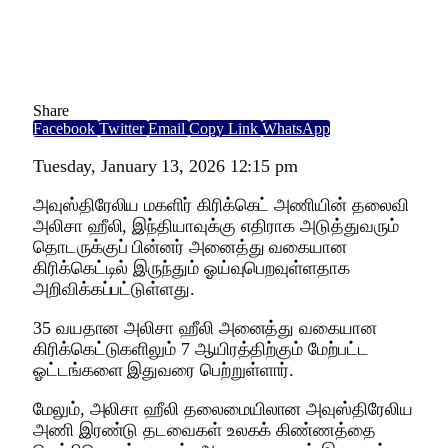
Share
Facebook
Twitter
Email
Copy Link
WhatsApp
Tuesday, January 13, 2026 12:15 pm
அவுஸ்திரேலிய மகளிர் கிரிக்கெட் அணியின் தலைவி
அலிசா ஹீலி, இந்தியாவுக்கு எதிராக அடுத்துவரும்
தொடருக்குப் பின்னர் அனைத்து வகையான
கிரிக்கெட்டில் இருந்தும் ஓய்வுபெறவுள்ளதாக
அறிவிக்கப்பட்டுள்ளது.
35 வயதான அலிசா ஹீலி அனைத்து வகையான
கிரிக்கெட்டுகளிலும் 7 ஆயிரத்திற்கும் மேற்பட்ட
ஓட்டங்களை இதுவரை பெற்றுள்ளார்.
மேலும், அலிசா ஹீலி தலைமையிலான அவுஸ்திரேலிய
அணி இரண்டு தடவைகள் உலகக் கிண்ணத்தை