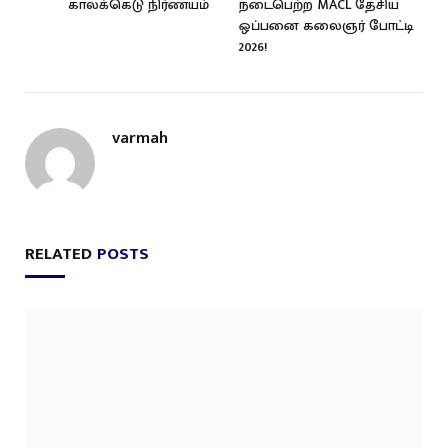
காலக்கெடு நிர்ணயம்
நடைபெற்ற MACL தேசிய
ஒப்பனை கலைஞர் போட்டி
2026!
varmah
RELATED
POSTS