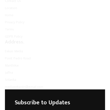
Contact Us
Location
Home
Privacy Policy
Terms
GDPR Policy
Address.
Eekan Media
Point Pedro Road
Manthikai
Jaffna
Srilanka
mediaeekan87@gmail.com
Subscribe to Updates