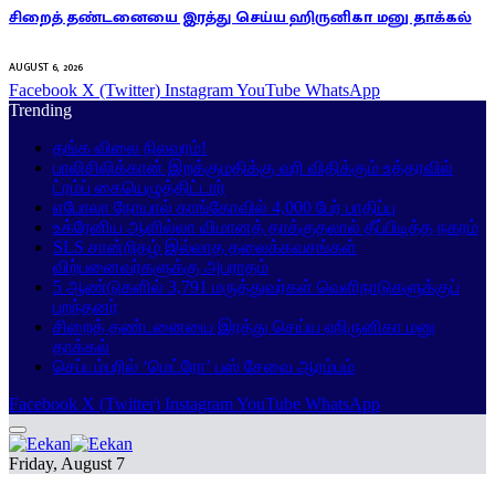
சிறைத் தண்டனையை இரத்து செய்ய ஹிருனிகா மனு தாக்கல்
AUGUST 6, 2026
Facebook
X (Twitter)
Instagram
YouTube
WhatsApp
Trending
தங்க விலை நிலவரம்!
பாலிசிலிக்கான் இறக்குமதிக்கு வரி விதிக்கும் உத்தரவில்
ட்ரம்ப் கையெழுத்திட்டார்
எபோலா நோயால் காங்கோவில் 4,000 பேர் பாதிப்பு
உக்ரேனிய ஆளில்லா விமானத் தாக்குதலால் தீப்பிடித்த நகரம்
SLS சான்றிதழ் இல்லாத தலைக்கவசங்கள்
விற்பனைவர்களுக்கு அபராதம்
5 ஆண்டுகளில் 3,791 மருத்துவர்கள் வெளிநாடுகளுக்குப்
பறந்தனர்
சிறைத் தண்டனையை இரத்து செய்ய ஹிருனிகா மனு
தாக்கல்
செப்டம்பரில் ‘மெட்ரோ’ பஸ் சேவை ஆரம்பம்
Facebook
X (Twitter)
Instagram
YouTube
WhatsApp
Friday, August 7