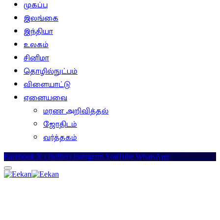
முகப்பு
இலங்கை
இந்தியா
உலகம்
சினிமா
தொழில்நுட்பம்
விளையாட்டு
ஏனையவை
மரண அறிவித்தல்
ஜோதிடம்
வர்த்தகம்
Facebook
X (Twitter)
Instagram
YouTube
WhatsApp