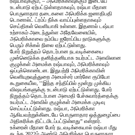
ரஷ்யாவுக்கும், – அமெரிக்காவுக்கும் இடையே
உடன்பாடு ஏற்பட்டுள்ளதாகவும், ரஷ்யா மீதான
பொருளாதார தடைகளை அமெரிக்க ஜனாதிபதி
டொனால்ட் ட்ரம்ப் நீக்க வாய்ப்புள்ளதாகவும்
செய்திகள் வெளியாகி உள்ளன. இதனால் டஷ்யா
உற்சாகம் அடைந்துள்ள அதேவேளையில்,
அமெரிக்காவை நம்பிய ஐரோப்பிய நாடுகளுக்கு
பெரும் சிக்கல் நிலை ஏற்பட்டுள்ளது.
போர் நிறுத்தம் தொடர்பான நடவடிக்கையை
முன்னெடுக்க தனித்தனியாக உயர்மட்ட அளவிலான
குழுக்கள் அமைக்க ரஷ்யாவும், அமெரிக்காவும்
ஒப்புக்கொண்டன‌. இதுபற்றி அமெரிக்காவின்
வெளியுறவுத்துறை அமைச்சர் மார்கோ ரூபியோ
கூறுகையி்ல, ‛‛இந்த சந்திப்பில் மூன்று முக்கிய
விஷயங்களுக்கு உடன்பாடு ஏற்பட்டுள்ளது. போர்
நிறுத்தம் தொடர்பான அமைதி பேச்சுவார்த்தைக்கு
உயர்மட்ட அளவில் குழுக்கள் அமைக்க முடிவு
செய்யப்பட்டுள்ளது. ரஷ்யா, அமெரிக்கா
ஆகியவற்றுக்கிடையே பொருளாதார ஒத்துழைப்பை
அதிகரிக்க திட்டமிடப்பட்டுள்ளது” என்றார்.
உக்ரைன் மீதான போர் நடவடிக்கையால் ரஷ்யா மீது
கடந்த 2022ம் ஆண்டு அமெரிக்கா பொருளாதார