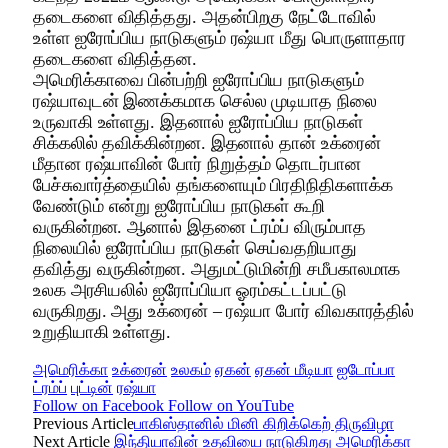
தடைகளை விதித்தது. அதன்பிறகு நேட்டோவில்
உள்ள ஐரோப்பிய நாடுகளும் ரஷ்யா மீது பொருளாதார
தடைகளை விதித்தன.
அமெரிக்காவை பின்பற்றி ஐரோப்பிய நாடுகளும்
ரஷ்யாவுடன் இணக்கமாக செல்ல முடியாத நிலை
உருவாகி உள்ளது. இதனால் ஐரோப்பிய நாடுகள்
சிக்கலில் தவிக்கின்றன. இதனால் தான் உக்ரைன்
மீதான ரஷ்யாவின் போர் நிறுத்தம் தொடர்பான
பேச்சுவார்த்தையில் தங்களையும் பிரதிநிதிகளாக்க
வேண்டும் என்று ஐரோப்பிய நாடுகள் கூறி
வருகின்றன. ஆனால் இதனை ட்ரம்ப் விரும்பாத
நிலையில் ஐரோப்பிய நாடுகள் செய்வதறியாது
தவித்து வருகின்றன. அதுமட்டுமின்றி சமீபகாலமாக
உலக அரசியலில் ஐரோப்பியா ஓரம்கட்டப்பட்டு
வருகிறது. அது உக்ரைன் – ரஷ்யா போர் விவகாரத்தில்
உறுதியாகி உள்ளது.
அமெரிக்கா
உக்ரைன்
உலகம்
ஏகன்
ஏகன் மீடியா
ஐடோப்பா
ட்ரம்ப்
புட்டின்
ரஷ்யா
Follow on Facebook
Follow on YouTube
Previous Article
பாகிஸ்தானில் மினி கிறிக்கெற் திருவிழா
Next Article
இந்தியாவின் உதவியை நாடுகிறது அமெரிக்கா