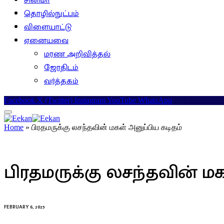
சினிமா
தொழில்நுட்பம்
விளையாட்டு
ஏனையவை
மரண அறிவித்தல்
ஜோதிடம்
வர்த்தகம்
Facebook
X (Twitter)
Instagram
YouTube
WhatsApp
Home
»
பிரதமருக்கு லசந்தவின் மகள் அனுப்பிய கடிதம்
இலங்கை
பிரதமருக்கு லசந்தவின் மக
FEBRUARY 6, 2025