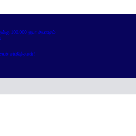
க்கு 100,000 ரூபா அபராதம்
்
யைச் சந்தித்தனர்!