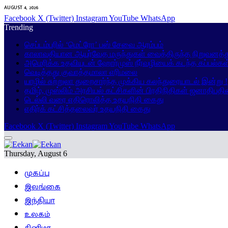
AUGUST 4, 2026
Facebook
X (Twitter)
Instagram
YouTube
WhatsApp
Trending
செப்டம்பரில் ‘மெட்ரோ’ பஸ் சேவை ஆரம்பம்
காலாவதியான ஆயுர்வேத மருந்துகள் வைத்திருந்த நிறுவனத்து
அமெரிக்க உதவியுடன் ஹோர்முஸ் நீர்வழியைக் கடந்த கப்பல்கள
வெடித்தது குவாத்தமாலா எரிமலை
யாழில் சுற்றுலா துறைசார்ந்த முக்கிய கலந்துரையாடல் இன்று !
தமிழ், முஸ்லிம் அரசியல் கட்சிகளின் பிரதிநிதிகள் ஜனாதிபதி
டெல்லி வரை எதிரொலித்த உதயநிதி கைது
எதிர்க் கட்சித்தலைவர் உதயநிதி கைது
Facebook
X (Twitter)
Instagram
YouTube
WhatsApp
Thursday, August 6
முகப்பு
இலங்கை
இந்தியா
உலகம்