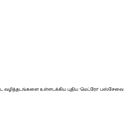
பட்ட வழித்தடங்களை உள்ளடக்கிய புதிய ‘மெட்ரோ’ பஸ்சேவை