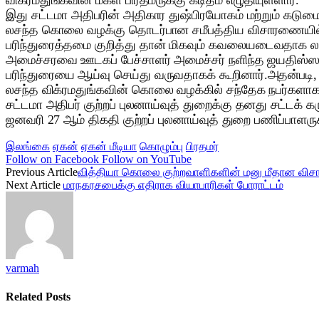
விக்ரமதுங்கவின் மகள் பிரதமருக்கு கடிதம் எழுதியுள்ளார்.
இது சட்டமா அதிபரின் அதிகார துஷ்பிரயோகம் மற்றும் கடு
லசந்த கொலை வழக்கு தொடர்பான சமீபத்திய விசாரணையில் சந
பரிந்துரைத்தமை குறித்து தான் மிகவும் கவலையடைவதாக லசந்த 
அமைச்சரவை ஊடகப் பேச்சாளர் அமைச்சர் நளிந்த ஜயதிஸ்ஸவிட
பரிந்துரையை ஆய்வு செய்து வருவதாகக் கூறினார்.அதன்படி, எ
லசந்த விக்ரமதுங்கவின் கொலை வழக்கில் சந்தேக நபர்களாகப்
சட்டமா அதிபர் குற்றப் புலனாய்வுத் துறைக்கு தனது சட்டக் க
ஜனவரி 27 ஆம் திகதி குற்றப் புலனாய்வுத் துறை பணிப்பாளருக்
இலங்கை
ஏகன்
ஏகன் மீடியா
கொழும்பு
பிரதமர்
Follow on Facebook
Follow on YouTube
Previous Article
வித்தியா கொலை குற்றவாளிகளின் மனு மீதான வி
Next Article
மாநகரசபைக்கு எதிராக வியாபாரிகள் போராட்டம்
varmah
Related
Posts