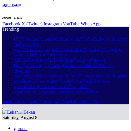
பறந்தனர்
AUGUST 6, 2026
Facebook
X (Twitter)
Instagram
YouTube
WhatsApp
Trending
GCT செயிண்ட் லூயிஸ் ரேபிட் & பிளிட்ஸ் பட்டத்தை வென்றார்
பிரக்ஞானந்தா
ஐவரி கோஸ்ட் – துருக்கி – செக்கியா ஆகிய நாடுகளுக்கு
புதிய பயிற்சியாளர் நியமனம்
ரி20 யில் அதிக ஓட்டங்கள் ஜோஸ் பட்லர் சாதனை
இளஞ்சிவப்பு நிற பூட்ஸ்களுக்காக மன்னிப்புக் கேட்டது
அடிடாஸ்
கிளாஸ்கோவில் காணாமல் போன வீரர்களைத்தேடும் பொலிஸ்
உகண்டாவின் உதைபந்தாட்ட வீரர் அடித்துக் கொலை
நிலவில் மோதிய எலான் மாஸ்க் ரொக்கெற்
விவாகரத்து மனுவை வாபஸ் பெற்றார் சங்கீதா
Facebook
X (Twitter)
Instagram
YouTube
WhatsApp
Saturday, August 8
முகப்பு