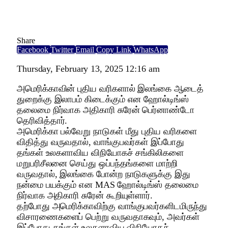
Share
Facebook
Twitter
Email
Copy Link
WhatsApp
Thursday, February 13, 2025 12:16 am
அமெரிக்காவின் புதிய வரிகளால் இலங்கை ஆடைத்
துறைக்கு இலாபம் கிடைக்கும் என ஹோல்டிங்ஸ்
தலைமை நிர்வாக அதிகாரி சுரேன் பெர்னாண்டோ
தெரிவித்தார்.
அமெரிக்கா பல்வேறு நாடுகள் மீது புதிய வரிகளை
விதித்து வருவதால், வாங்குபவர்கள் இப்போது
தங்கள் உலகளாவிய விநியோகச் சங்கிலிகளை
மறுபரிசீலனை செய்து ஒப்பந்தங்களை மாற்றி
வருவதால், இலங்கை போன்ற நாடுகளுக்கு இது
நன்மை பயக்கும் என MAS ஹோல்டிங்ஸ் தலைமை
நிர்வாக அதிகாரி சுரேன் கூறியுள்ளார்.
தற்போது அமெரிக்காவிற்கு வாங்குபவர்களிடமிருந்து
விசாரணைகளைப் பெற்று வருவதாகவும், அவர்கள்
இப்போது தங்கள் உலகளாவிய விநியோகச்