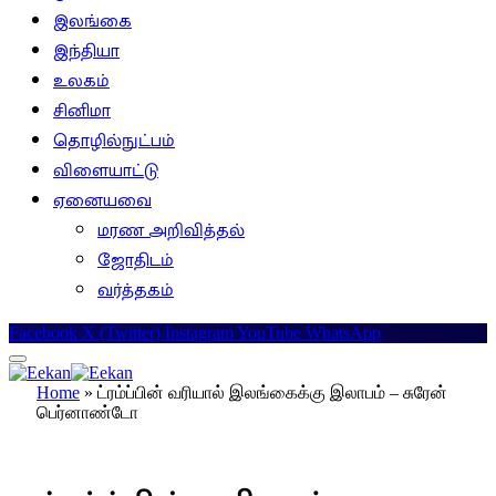
இலங்கை
இந்தியா
உலகம்
சினிமா
தொழில்நுட்பம்
விளையாட்டு
ஏனையவை
மரண அறிவித்தல்
ஜோதிடம்
வர்த்தகம்
Facebook
X (Twitter)
Instagram
YouTube
WhatsApp
Home
»
ட்ரம்ப்பின் வரியால் இலங்கைக்கு இலாபம் – சுரேன்
பெர்னாண்டோ
இலங்கை