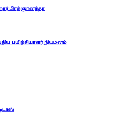
றார் பிரக்ஞானந்தா
புதிய பயிற்சியாளர் நியமனம்
டிடாஸ்