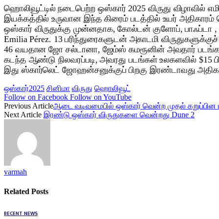
ஹொலிவூட்டில் நடைபெற்ற ஒஸ்கார் 2025 விருது விழாவில் எ
இயக்கத்தில் உருவான இந்த கிரைம் படத்தில் உயர் அதிகாரம்
ஒஸ்கார் விருதுக்கு முன்னதாக, கோல்டன் குளோப், பாஃப்டா ,
Emilia Pérez. 13 பரிந்துரைகளுடன் அகாடமி விருதுகளுக்குச
46 வயதான ஜோ சல்டானா, ஜேம்ஸ் கமரூனின் அவதார் படங்களில
கடந்த ஆண்டு நிலவரப்படி, அவரது படங்கள் உலகளவில் $15 ப
இது ஸ்கார்லெட் ஜோஹன்சனுக்குப் பிறகு இரண்டாவது அத
ஒஸ்கார்2025
சினிமா
விருது
ஹொலிவூட்
Follow on Facebook
Follow on YouTube
Previous Article
ஆடை வடிவமைபில் ஒஸ்கார் வென்ற முதல் கறுப்பின ம
Next Article
இரண்டு ஒஸ்கார் விருதுகளை வென்றது Dune 2
varmah
Related
Posts
RECENT NEWS