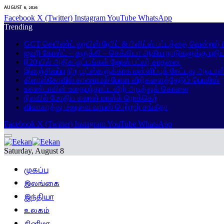
AUGUST 6, 2026
Facebook
X (Twitter)
Instagram
YouTube
WhatsApp
Trending
GCT செயிண்ட் லூயிஸ் ரேபிட் & பிளிட்ஸ் பட்டத்தை வென்றார்
ஐவரி கோஸ்ட் – துருக்கி – செக்கியா ஆகிய நாடுகளுக்கு புதி
ரி20 யில் அதிக ஓட்டங்கள் ஜோஸ் பட்லர் சாதனை
இளஞ்சிவப்பு நிற பூட்ஸ்களுக்காக மன்னிப்புக் கேட்டது அடிடாஸ
கிளாஸ்கோவில் காணாமல் போன வீரர்களைத்தேடும் பொலிஸ்
உகண்டாவின் உதைபந்தாட்ட வீரர் அடித்துக் கொலை
நிலவில் மோதிய எலான் மாஸ்க் ரொக்கெற்
விவாகரத்து மனுவை வாபஸ் பெற்றார் சங்கீதா
Facebook
X (Twitter)
Instagram
YouTube
WhatsApp
Saturday, August 8
முகப்பு
இலங்கை
இந்தியா
உலகம்