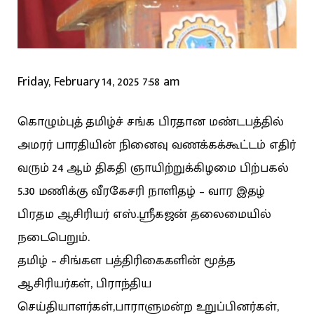
Friday, February 14, 2025 7:58 am
கொழும்புத் தமிழ்ச் சங்க பிரதான மண்டபத்தில்
அமரர் பாரதியின் நினைவு வணக்க‌க்கூட்டம் எதிர்
வரும் 24 ஆம் திகதி ஞாயிற்றுக்கிழமை பிற்பகல்
5.30 மணிக்கு வீரகேசரி நாளிதழ் – வார இதழ்
பிரதம ஆசிரியர் எஸ்.ஸ்ரீகஜன் தலைமையில்
நடைபெறும்.
தமிழ் – சிங்கள பத்திரிகைகளின் மூத்த
ஆசிரியர்கள், பிராந்திய
செய்தியாளர்கள்,பாராளுமன்ற உறுப்பினர்கள்,