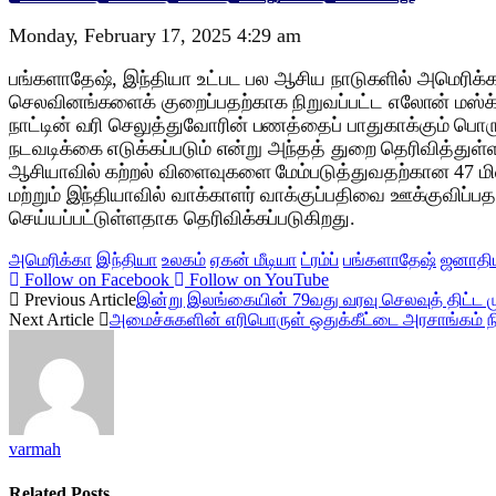
Monday, February 17, 2025 4:29 am
பங்களாதேஷ், இந்தியா உட்பட பல ஆசிய நாடுகளில் அமெரிக்க ந
செலவினங்களைக் குறைப்பதற்காக நிறுவப்பட்ட எலோன் மஸ்க்
நாட்டின் வரி செலுத்துவோரின் பணத்தைப் பாதுகாக்கும் ப
நடவடிக்கை எடுக்கப்படும் என்று அந்தத் துறை தெரிவித்துள்
ஆசியாவில் கற்றல் விளைவுகளை மேம்படுத்துவதற்கான 47 மில்ல
மற்றும் இந்தியாவில் வாக்காளர் வாக்குப்பதிவை ஊக்குவிப்பத
செய்யப்பட்டுள்ளதாக தெரிவிக்கப்படுகிறது.
அமெரிக்கா
இந்தியா
உலகம்
ஏகன் மீடியா
ட்ரம்ப்
பங்களாதேஷ்
ஜனாதி
Follow on Facebook
Follow on YouTube
Previous Article
இன்று இலங்கையின் 79வது வரவு செலவுத் திட்ட 
Next Article
அமைச்சுகளின் எரிபொருள் ஒதுக்கீட்டை அரசாங்கம் நி
varmah
Related
Posts