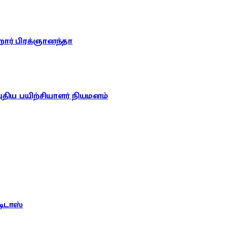
றார் பிரக்ஞானந்தா
புதிய பயிற்சியாளர் நியமனம்
டிடாஸ்