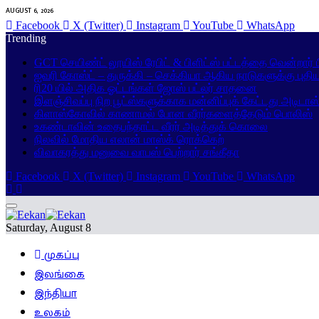
AUGUST 6, 2026
Facebook
X (Twitter)
Instagram
YouTube
WhatsApp
Trending
GCT செயிண்ட் லூயிஸ் ரேபிட் & பிளிட்ஸ் பட்டத்தை வென்றார்
ஐவரி கோஸ்ட் – துருக்கி – செக்கியா ஆகிய நாடுகளுக்கு புதி
ரி20 யில் அதிக ஓட்டங்கள் ஜோஸ் பட்லர் சாதனை
இளஞ்சிவப்பு நிற பூட்ஸ்களுக்காக மன்னிப்புக் கேட்டது அடிடாஸ
கிளாஸ்கோவில் காணாமல் போன வீரர்களைத்தேடும் பொலிஸ்
உகண்டாவின் உதைபந்தாட்ட வீரர் அடித்துக் கொலை
நிலவில் மோதிய எலான் மாஸ்க் ரொக்கெற்
விவாகரத்து மனுவை வாபஸ் பெற்றார் சங்கீதா
Facebook
X (Twitter)
Instagram
YouTube
WhatsApp
Saturday, August 8
முகப்பு
இலங்கை
இந்தியா
உலகம்