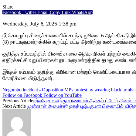
Share
Facebook
Twitter
Email
Copy Link
WhatsApp
Wednesday, July 8, 2026 1:38 pm
நீர்கொழும்பு சிறைச்சாலையில் கடந்த ஜூலை 6 ஆம் திகதி இடம்ப
(8) நாடாளுமன்றத்தில் கறுப்புப் பட்டி அணிந்து கண்டனங்கள
குறித்த சம்பவத்தில் சிறைச்சாலை அதிகாரிகள் மற்றும் கைதி
எதிர்க்கட்சி உறுப்பினர்கள் நாடாளுமன்றத்தில் தமது கண்ட
இந்தச் சம்பவம் குறித்து விரிவான மற்றும் வெளிப்படையான 
கோரிக்கை விடுத்தனர்.
Negombo incident - Opposition MPs protest by wearing black armba
Follow on Facebook
Follow on YouTube
Previous Article
சர்வதேச வலிந்து காணாமல் ஆக்கப்பட்டோர் தினம் :
Next Article
முன்னாள் அமைச்சர் ஜகத் புஷ்பகுமார பிணையில் விட