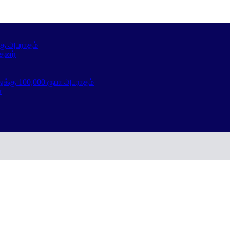
கு அபராதம்
்தனர்
்
க்கு 100,000 ரூபா அபராதம்
்