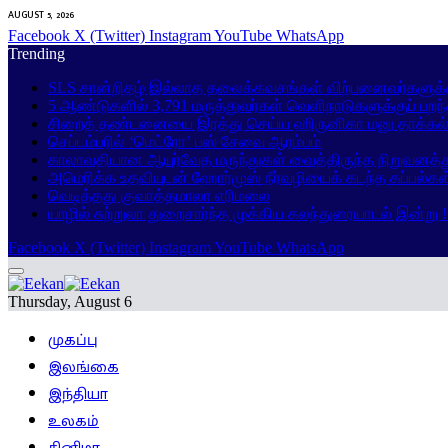
AUGUST 5, 2026
Facebook
X (Twitter)
Instagram
YouTube
WhatsApp
Trending
SLS சான்றிதழ் இல்லாத தலைக்கவசங்கள் விற்பனைவர்களுக்
5 ஆண்டுகளில் 3,791 மருத்துவர்கள் வெளிநாடுகளுக்குப் பறந
சிறைத் தண்டனையை இரத்து செய்ய ஹிருனிகா மனு தாக்கல
செப்டம்பரில் ‘மெட்ரோ’ பஸ் சேவை ஆரம்பம்
காலாவதியான ஆயுர்வேத மருந்துகள் வைத்திருந்த நிறுவனத்து
அமெரிக்க உதவியுடன் ஹோர்முஸ் நீர்வழியைக் கடந்த கப்பல்கள
வெடித்தது குவாத்தமாலா எரிமலை
யாழில் சுற்றுலா துறைசார்ந்த முக்கிய கலந்துரையாடல் இன்று !
Facebook
X (Twitter)
Instagram
YouTube
WhatsApp
Thursday, August 6
முகப்பு
இலங்கை
இந்தியா
உலகம்