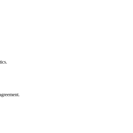
ics.
agreement.