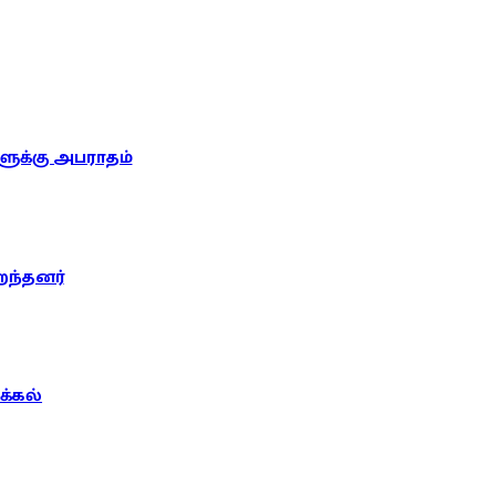
ுக்கு அபராதம்
றந்தனர்
்கல்