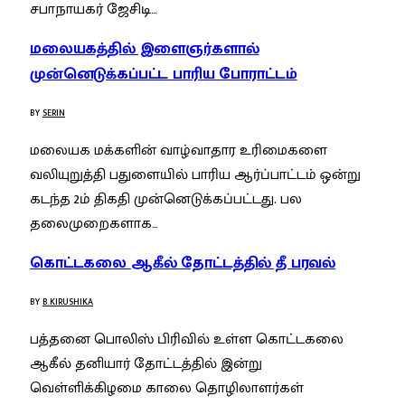
சபாநாயகர் ஜேசிடி…
மலையகத்தில் இளைஞர்களால்
முன்னெடுக்கப்பட்ட பாரிய போராட்டம்
BY
SERIN
மலையக மக்களின் வாழ்வாதார உரிமைகளை
வலியுறுத்தி பதுளையில் பாரிய ஆர்ப்பாட்டம் ஒன்று
கடந்த 2ம் திகதி முன்னெடுக்கப்பட்டது. பல
தலைமுறைகளாக…
கொட்டகலை ஆகீல் தோட்டத்தில் தீ பரவல்
BY
B.KIRUSHIKA
பத்தனை பொலிஸ் பிரிவில் உள்ள கொட்டகலை
ஆகீல் தனியார் தோட்டத்தில் இன்று
வெள்ளிக்கிழமை காலை தொழிலாளர்கள்