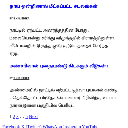
நாய் ஒன்றினால் மீட்கப்பட்ட சடலங்கள்
BY
B.KIRUSHIKA
நாட்டில் ஏற்பட்ட அனர்த்தத்தின் போது ,
மலையொன்று சரிந்து விழுந்ததில் கிராமத்திலுள்ள
வீடொன்றில் இருந்த ஒரே குடும்பத்தைச் சேர்ந்த
ஏழு…
மண்சரிவால் புதையுண்டு கிடக்கும் வீடுகள் !
BY
B.KIRUSHIKA
அண்மையில் நாட்டில் ஏற்பட்ட டித்வா புயலால் கண்டி
– தெல்தோட்ட பிரதேச செயலாளர் பிரிவிற்கு உட்பட்ட
நாரன்இன்ன பகுதியில் பெரிய…
1
2
3
…
5
Next
Facebook
X (Twitter)
WhatsApp
Instagram
YouTube