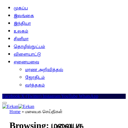
முகப்பு
இலங்கை
இந்தியா
உலகம்
சினிமா
தொழில்நுட்பம்
விளையாட்டு
ஏனையவை
மரண அறிவித்தல்
ஜோதிடம்
வர்த்தகம்
Facebook
X (Twitter)
Instagram
YouTube
WhatsApp
Home
»
மலையக செய்திகள்
Browsing:
மலையக