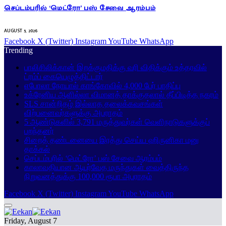
செப்டம்பரில் ‘மெட்ரோ’ பஸ் சேவை ஆரம்பம்
AUGUST 5, 2026
Facebook
X (Twitter)
Instagram
YouTube
WhatsApp
Trending
பாலிசிலிக்கான் இறக்குமதிக்கு வரி விதிக்கும் உத்தரவில்
ட்ரம்ப் கையெழுத்திட்டார்
எபோலா நோயால் காங்கோவில் 4,000 பேர் பாதிப்பு
உக்ரேனிய ஆளில்லா விமானத் தாக்குதலால் தீப்பிடித்த நகரம்
SLS சான்றிதழ் இல்லாத தலைக்கவசங்கள்
விற்பனைவர்களுக்கு அபராதம்
5 ஆண்டுகளில் 3,791 மருத்துவர்கள் வெளிநாடுகளுக்குப்
பறந்தனர்
சிறைத் தண்டனையை இரத்து செய்ய ஹிருனிகா மனு
தாக்கல்
செப்டம்பரில் ‘மெட்ரோ’ பஸ் சேவை ஆரம்பம்
காலாவதியான ஆயுர்வேத மருந்துகள் வைத்திருந்த
நிறுவனத்துக்கு 100,000 ரூபா அபராதம்
Facebook
X (Twitter)
Instagram
YouTube
WhatsApp
Friday, August 7