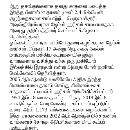
ஆறு தசாப்தங்களாக தனது சாதனை படைத்த
இரத்த பிளாஸ்மா தானம் மூலம் 2.4 மில்லியன்
குழந்தைகளை காப்பாற்றிய பெருமைக்குரிய
அவுஸ்திரேலியரான ஜேம்ஸ் ஹரிசன் காலமானதாக
அவரது குடும்பத்தினர் செவ்வாய்க்கிழமை
தெரிவித்தனர்.
ஓய்வுபெற்ற மாநில ரயில்வே துறை எழுத்தரான ஜேம்ஸ்
ஹரிசன், பிப்ரவரி 17 அன்று நியூ சவுத் வேல்ஸ்
மாநிலத்தின் மத்திய கடற்கரையில் ஐந்து
வாரங்களாக வசித்து வந்த ஒரு முதியோர்
இல்லத்தில் இறந்தார் என்று அவரது பேரன் ஜாரோட்
மெல்லோஷிப் தெரிவித்தார்.
2005 ஆம் ஆண்டு உலகிலேயே அதிக இரத்த
பிளாஸ்மாவை தானம் செய்து கின்னஸ் உலக
சாதனைப் பட்டியலில் ஹரிசன் அங்கீகரிக்கப்பட்டார்.
1954 இல் 18 வயதை எட்டிய பிறகு, 2018 இல் 81
வயதில் ஓய்வு பெற வேண்டிய கட்டாயம் ஏற்படும்
வரை, அவர் 1,173 நன்கொடைகளை வழங்கினார்.
இந்த சாதனையை 2022 ஆம் ஆண்டில் மிச்சிகனின்
வாக்கரைச் சேர்ந்த அமெரிக்கரான பிரட் கூப்பர்
முறியடித்தார்.