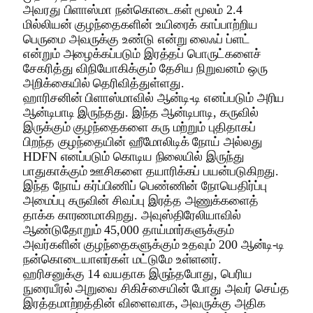
அவரது பிளாஸ்மா நன்கொடைகள் மூலம் 2.4
மில்லியன் குழந்தைகளின் உயிரைக் காப்பாற்றிய
பெருமை அவருக்கு உண்டு என்று லைஃப் ப்ளட்
என்றும் அழைக்கப்படும் இரத்தப் பொருட்களைச்
சேகரித்து விநியோகிக்கும் தேசிய நிறுவனம் ஒரு
அறிக்கையில் தெரிவித்துள்ளது.
ஹாரிசனின் பிளாஸ்மாவில் ஆன்டி-டி எனப்படும் அரிய
ஆன்டிபாடி இருந்தது. இந்த ஆன்டிபாடி, கருவில்
இருக்கும் குழந்தைகளை கரு மற்றும் புதிதாகப்
பிறந்த குழந்தையின் ஹீமோலிடிக் நோய் அல்லது
HDFN எனப்படும் கொடிய நிலையில் இருந்து
பாதுகாக்கும் ஊசிகளை தயாரிக்கப் பயன்படுகிறது.
இந்த நோய் கர்ப்பிணிப் பெண்ணின் நோயெதிர்ப்பு
அமைப்பு கருவின் சிவப்பு இரத்த அணுக்களைத்
தாக்க காரணமாகிறது. அவுஸ்திரேலியாவில்
ஆண்டுதோறும் 45,000 தாய்மார்களுக்கும்
அவர்களின் குழந்தைகளுக்கும் உதவும் 200 ஆன்டி-டி
நன்கொடையாளர்கள் மட்டுமே உள்ளனர்.
ஹரிசனுக்கு 14 வயதாக இருந்தபோது, ​​பெரிய
நுரையீரல் அறுவை சிகிச்சையின் போது அவர் செய்த
இரத்தமாற்றத்தின் விளைவாக, அவருக்கு அதிக