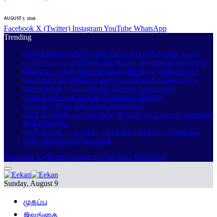
AUGUST 7, 2026
Facebook
X (Twitter)
Instagram
YouTube
WhatsApp
Trending
சிறைச்சாலைகளின் பாதுகாப்பை பலப்படுத்த அரசு முடிவு
ஈரான் ஆதரவு ஹூதிகள் மீது யேமன் இராணுவம் தாக்குதல்
இந்தியா – ரஷ்யா இடையே விரைவில் நேரடி ரயில் பாதை?
சென்னையில் அமித்ஷா கண்டுகொள்ளாத தமிழக அரசு
மெஸ்ஸியின் தந்தை ஜோர்ஜ் மெஸ்ஸி காலமானார்
குவைத்துக்கான விமான சேவையை மீண்டும்
தொடங்குகிறது ஸ்ரீலங்கன் ஏர்லைன்ஸ்
GCT செயிண்ட் லூயிஸ் ரேபிட் & பிளிட்ஸ் பட்டத்தை வென்றார்
பிரக்ஞானந்தா
ஐவரி கோஸ்ட் – துருக்கி – செக்கியா ஆகிய நாடுகளுக்கு
புதிய பயிற்சியாளர் நியமனம்
Facebook
X (Twitter)
Instagram
YouTube
WhatsApp
Sunday, August 9
முகப்பு
இலங்கை