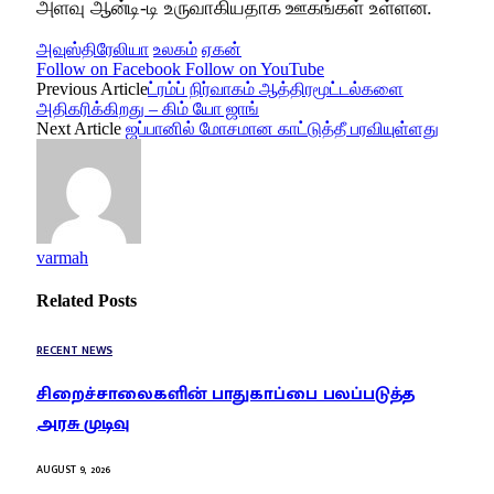
அளவு ஆன்டி-டி உருவாகியதாக ஊகங்கள் உள்ளன.
அவுஸ்திரேலியா
உலகம்
ஏகன்
Follow on Facebook
Follow on YouTube
Previous Article
ட்ரம்ப் நிர்வாகம் ஆத்திரமூட்டல்களை
அதிகரிக்கிறது – கிம் யோ ஜாங்
Next Article
ஜப்பானில் மோசமான காட்டுத்தீ பரவியுள்ளது
varmah
Related
Posts
RECENT NEWS
சிறைச்சாலைகளின் பாதுகாப்பை பலப்படுத்த
அரசு முடிவு
AUGUST 9, 2026