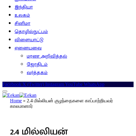
இந்தியா
உலகம்
சினிமா
தொழில்நுட்பம்
விளையாட்டு
ஏனையவை
மரண அறிவித்தல்
ஜோதிடம்
வர்த்தகம்
Facebook
X (Twitter)
Instagram
YouTube
WhatsApp
Home
»
2.4 மில்லியன் குழந்தைகளை காப்பாற்றியவர்
காலமானார்
உலகம்
2.4 மில்லியன்