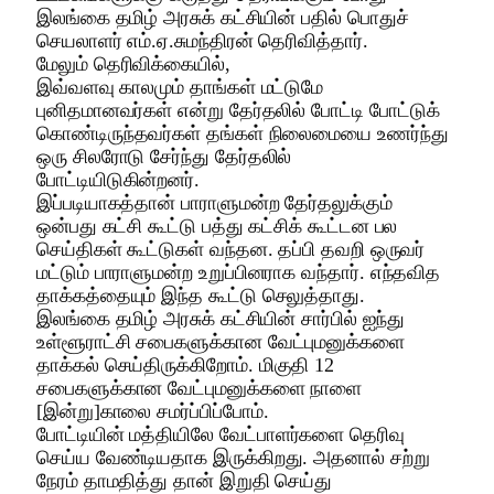
இலங்கை தமிழ் அரசுக் கட்சியின் பதில் பொதுச்
செயலாளர் எம்.ஏ.சுமந்திரன் தெரிவித்தார்.
மேலும் தெரிவிக்கையில்,
இவ்வளவு காலமும் தாங்கள் மட்டுமே
புனிதமானவர்கள் என்று தேர்தலில் போட்டி போட்டுக்
கொண்டிருந்தவர்கள் தங்கள் நிலைமையை உணர்ந்து
ஒரு சிலரோடு சேர்ந்து தேர்தலில்
போட்டியிடுகின்றனர்.
இப்படியாகத்தான் பாராளுமன்ற தேர்தலுக்கும்
ஒன்பது கட்சி கூட்டு பத்து கட்சிக் கூட்டன பல
செய்திகள் கூட்டுகள் வந்தன. தப்பி தவறி ஒருவர்
மட்டும் பாராளுமன்ற உறுப்பினராக வந்தார். எந்தவித
தாக்கத்தையும் இந்த கூட்டு செலுத்தாது.
இலங்கை தமிழ் அரசுக் கட்சியின் சார்பில் ஐந்து
உள்ளூராட்சி சபைகளுக்கான வேட்புமனுக்களை
தாக்கல் செய்திருக்கிறோம். மிகுதி 12
சபைகளுக்கான வேட்புமனுக்களை நாளை
[இன்று]காலை சமர்ப்பிப்போம்.
போட்டியின் மத்தியிலே வேட்பாளர்களை தெரிவு
செய்ய வேண்டியதாக இருக்கிறது. அதனால் சற்று
நேரம் தாமதித்து தான் இறுதி செய்து