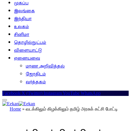
முகப்பு
இலங்கை
இந்தியா
உலகம்
சினிமா
தொழில்நுட்பம்
விளையாட்டு
ஏனையவை
மரண அறிவித்தல்
ஜோதிடம்
வர்த்தகம்
Facebook
X (Twitter)
Instagram
YouTube
WhatsApp
Home
»
வடக்கிலும் கிழக்கிலும் தமிழ் அரசுக் கட்சி போட்டி
இலங்கை