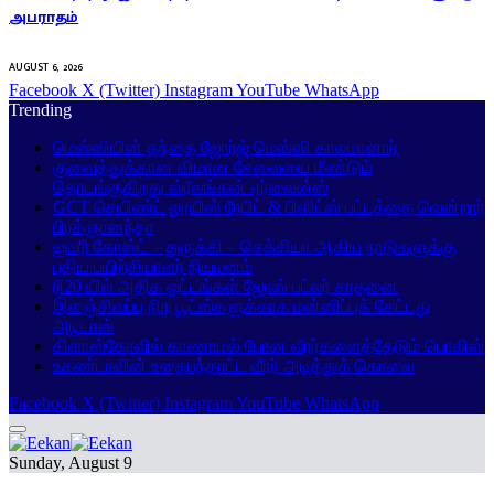
அபராதம்
AUGUST 6, 2026
Facebook
X (Twitter)
Instagram
YouTube
WhatsApp
Trending
மெஸ்ஸியின் தந்தை ஜோர்ஜ் மெஸ்ஸி காலமானார்
குவைத்துக்கான விமான சேவையை மீண்டும்
தொடங்குகிறது ஸ்ரீலங்கன் ஏர்லைன்ஸ்
GCT செயிண்ட் லூயிஸ் ரேபிட் & பிளிட்ஸ் பட்டத்தை வென்றார்
பிரக்ஞானந்தா
ஐவரி கோஸ்ட் – துருக்கி – செக்கியா ஆகிய நாடுகளுக்கு
புதிய பயிற்சியாளர் நியமனம்
ரி20 யில் அதிக ஓட்டங்கள் ஜோஸ் பட்லர் சாதனை
இளஞ்சிவப்பு நிற பூட்ஸ்களுக்காக மன்னிப்புக் கேட்டது
அடிடாஸ்
கிளாஸ்கோவில் காணாமல் போன வீரர்களைத்தேடும் பொலிஸ்
உகண்டாவின் உதைபந்தாட்ட வீரர் அடித்துக் கொலை
Facebook
X (Twitter)
Instagram
YouTube
WhatsApp
Sunday, August 9