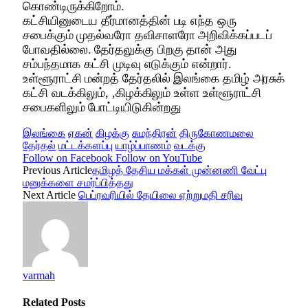
கொண்டிருக்கிறோம்.
கட்சியினுடைய தீர்மானத்தின் படி எந்த ஒரு
சபைக்கும் முதல்வரோ தவிசாளரோ அறிவிக்கப்படப்
போவதில்லை. தேர்தலுக்கு பிறகு தான் அது
சம்பந்தமாக கட்சி முடிவு எடுக்கும் என்றார்.
உள்ளூராட்சி மன்றத் தேர்தலில் இலங்கை தமிழ் அரசுக்
கட்சி வடக்கிலும், ,கிழக்கிலும் உள்ள உள்ளூராட்சி
சபைகளிலும் போட்டியிடுகின்றது
இலங்கை
ஏகன்
கிழக்கு
சுமந்திரன்
திருகோணமலை
தேர்தல்
மட்டக்களப்பு
யாழ்ப்பாணம்
வடக்கு
Follow on Facebook
Follow on YouTube
Previous Article
தமிழத் தேசிய மக்கள் முன்னணி வேட்பு
மனுக்களை சமர்ப்பித்தது
Next Article
பெப்ரவரியில் தேயிலை ஏற்றுமதி சரிவு
varmah
Related
Posts